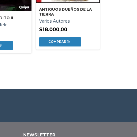
ANTIGUOS DUEÑOS DE LA
TIERRA
ITO II
SIETE NOCHES
Varios Autores
feld
Paloma Muin
$18.000,00
$18.900,00
NEWSLETTER