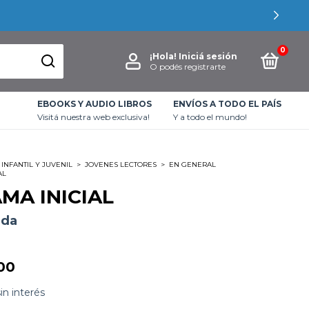
0
¡Hola!
Iniciá sesión
O podés registrarte
EBOOKS Y AUDIO LIBROS
ENVÍOS A TODO EL PAÍS
Visitá nuestra web exclusiva!
Y a todo el mundo!
INFANTIL Y JUVENIL
>
JOVENES LECTORES
>
EN GENERAL
AL
AMA INICIAL
eda
00
sin interés