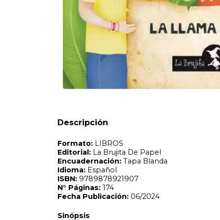
Formato:
LIBROS
Editorial:
La Brujita De Papel
Encuadernación:
Tapa Blanda
Idioma:
Español
ISBN:
9789878921907
N°
Páginas:
174
Fecha Publicación:
06/2024
Sinópsis
Vos segui tu propio camino. Y si no te gusta el final, po
Descripción