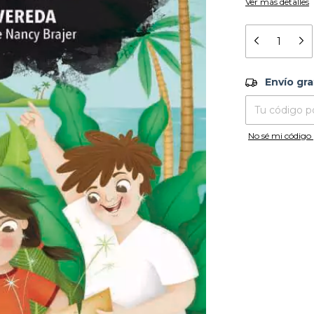
Ver más detalles
Envío grati
Envío gra
Entregas para el
No sé mi código 