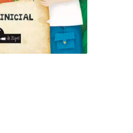
des cambiar tu destino. ¡ELEGi! LA AVENTURA ES TUYA.