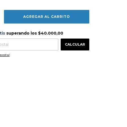
s
$40.000,00
tis
superando los
$40.000,00
CAMBIAR CP
 CP:
CALCULAR
postal