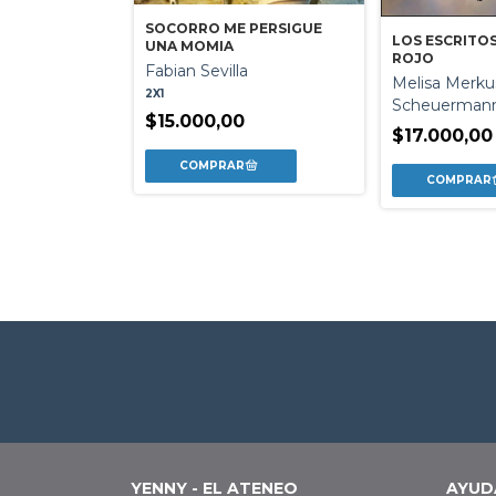
SOCORRO ME PERSIGUE
LOS ESCRITO
UNA MOMIA
ROJO
Fabian Sevilla
Melisa Merku
2X1
Scheuerman
$15.000,00
$17.000,00
RRIBLEMENTE
CALOFRIANTES
0
YENNY - EL ATENEO
AYUD