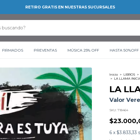
RETIRO GRATIS EN NUESTRAS SUCURSALES
FIRMADOS
PREVENTAS
MÚSICA 25% OFF
HASTA 50%OFF
Inicio
>
LIBROS
>
>
LA LLAMA INICI
LA LL
Valor Ver
SKU:
718464
$23.000,
6
x
$3.833,33