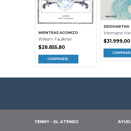
SIDDHARTHA
link
Hermann He
MIENTRAS AGONIZO
William Faulkner
0
$31.999,00
$28.855,80
YENNY - EL ATENEO
AYUD