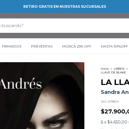
RETIRO GRATIS EN NUESTRAS SUCURSALES
FIRMADOS
PREVENTAS
MÚSICA 25% OFF
HASTA 50%OFF
Inicio
>
LIBROS
>
LLAVE DE BLAKE
LA LL
Sandra An
SKU:
678824
$27.900,
6
x
$4.650,00