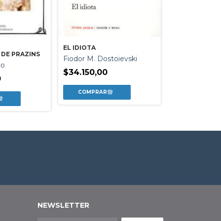
EL IDIOTA
LA CONJURA D
 DE PRAZINS
NECIOS
Fiodor M. Dostoievski
co
John Kennedy
$34.150,00
0
$31.900,00
NEWSLETTER