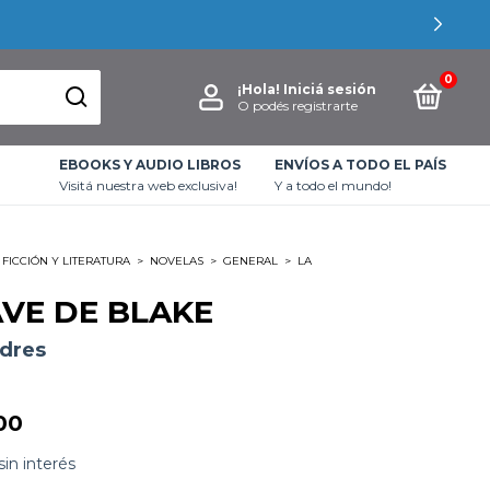
0
¡Hola!
Iniciá sesión
O podés registrarte
EBOOKS Y AUDIO LIBROS
ENVÍOS A TODO EL PAÍS
Visitá nuestra web exclusiva!
Y a todo el mundo!
FICCIÓN Y LITERATURA
>
NOVELAS
>
GENERAL
>
LA
AVE DE BLAKE
dres
00
sin interés