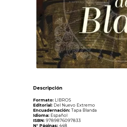
Formato:
LIBROS
Editorial:
Del Nuevo Extremo
Encuadernación:
Tapa Blanda
Idioma:
Español
ISBN:
9789876097833
N°
Páginas:
448
Fecha Publicación:
10/2020
Sinópsis
Descripción