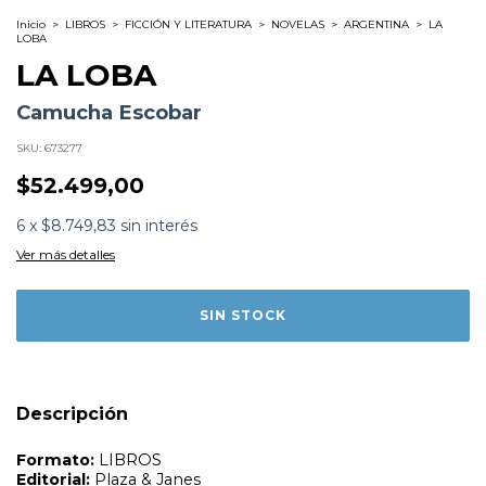
Inicio
>
LIBROS
>
FICCIÓN Y LITERATURA
>
NOVELAS
>
ARGENTINA
>
LA
LOBA
LA LOBA
Camucha Escobar
SKU:
673277
$52.499,00
Formato:
LIBROS
6
x
$8.749,83
sin interés
Editorial:
Plaza & Janes
Encuadernación:
Tapa Blanda
Ver más detalles
Idioma:
Español
ISBN:
9789506445256
N°
Páginas:
528
Dimensiones:
23 x 15.4 cm
Fecha Publicación:
01/2020
Sinópsis
Desamparadas, recibirán la solidaridad de desconocidos,
Descripción
aunque también la persecución de oscuros personajes
que llevan el odio inyectado en la sangre. ¿Qué relación
guardan los abusos que esos adultos recibieron de niños
con los acosos a las hermanas Rojas? ¿Podrán encontrar