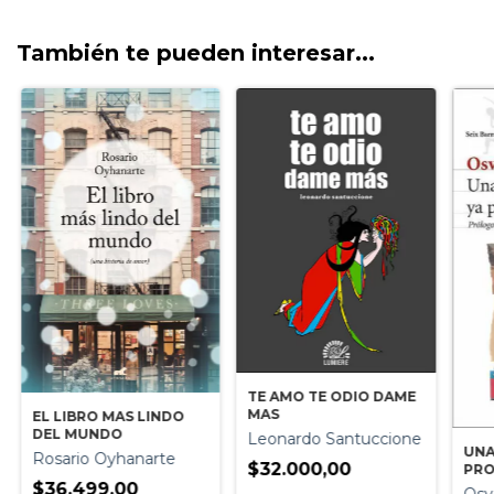
También te pueden interesar...
TE AMO TE ODIO DAME
MAS
EL LIBRO MAS LINDO
DEL MUNDO
Leonardo Santuccione
UNA
Rosario Oyhanarte
$32.000,00
PRO
$36.499,00
Osv