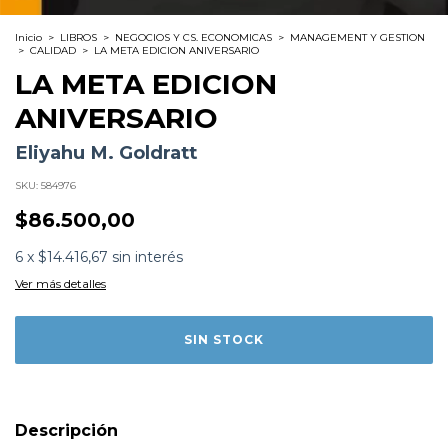
Inicio
>
LIBROS
>
NEGOCIOS Y CS. ECONOMICAS
>
MANAGEMENT Y GESTION
>
CALIDAD
>
LA META EDICION ANIVERSARIO
LA META EDICION
ANIVERSARIO
Eliyahu M. Goldratt
SKU:
584976
$86.500,00
Formato:
LIBROS
6
x
$14.416,67
sin interés
Editorial:
Granica
Encuadernación:
Tapa Blanda
Ver más detalles
Idioma:
Español
ISBN:
9789506418069
N°
Páginas:
560
Dimensiones:
1 x 15 cm
Fecha Publicación:
10/2014
Sinópsis
De Eli Goldratt la revista Fortune dijo que es un ?gurú del
mundo empresarial? y Business Week lo calificó como
Descripción
un ?genio?. La Meta es una novela ágil y cautivante, que