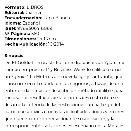
transcurre en el mundo de los negocios, a través de una
entretenida narración describe un método infalible para
mejorar los resultados de la empresa. En esta obra se
desarrolla la Teoría de las restricciones, un hallazgo del
autor, que atraviesa todas las dificultades, dudas y errores
que pueden interponerse durante su aplicación, y las
correspondientes soluciones. El escenario de La Meta es
una fábrica, pero las ideas, la forma de pensar y abordar
los problemas que propone aquí el autor - como lo
atestiguan los distintos entrevistados por David Whitford
y podrían hacerlo miles de ejecutivos de todo el mundo
que pusieron en práctica sus consejos - son eficaces en
cualquier tipo de organización. MÁS DE 3 MILLONES DE
EJEMPLARES VENDIDOS EN EL MUNDO ?Es posible
que una fábrica sea un entorno inverosímil para una
novela; sin embargo este libro ha sido enormemente
eficaz.? Tom Peters ?Los hombres y mujeres de
negocios que están leyendo La Meta, están haciendo
ahora el mejor trabajo de sus vidas.? Success Magazine
Posiblemente uno de los libros de negocios más
importante jamás escrito, que cambió el modo de hacer
negocios en el mundo. Incluye entrevistas al autor y a