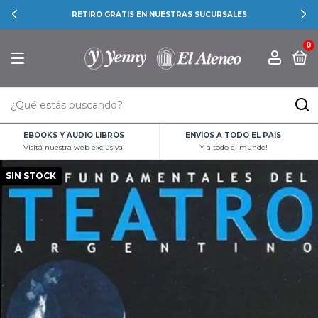
RETIRO GRATIS EN NUESTRAS SUCURSALES
0
EBOOKS Y AUDIO LIBROS
ENVÍOS A TODO EL PAÍS
Visitá nuestra web exclusiva!
Y a todo el mundo!
SIN STOCK