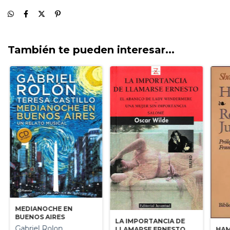
También te pueden interesar...
MEDIANOCHE EN
BUENOS AIRES
LA IMPORTANCIA DE
Gabriel Rolon
HAM
LLAMARSE ERNESTO