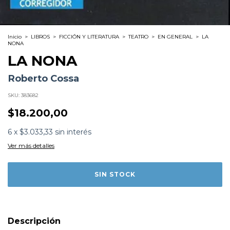
Inicio
>
LIBROS
>
FICCIÓN Y LITERATURA
>
TEATRO
>
EN GENERAL
>
LA
NONA
LA NONA
Roberto Cossa
SKU:
383682
$18.200,00
Formato:
LIBROS
6
x
$3.033,33
sin interés
Editorial:
Corregidor
Encuadernación:
Tapa Blanda
Ver más detalles
Idioma:
Español
ISBN:
9789500515368
N°
Páginas:
107
Dimensiones:
17.9 x 11.7 cm
Fecha Publicación:
05/2004
Sinópsis
La nona puede leerse como microcosmos del país,
como una analogía de nuestra decadencia; sin duda al
Descripción
personaje inmoral, a la familia indolente, se les apareció