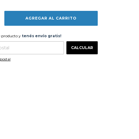
te producto y
tenés envío gratis!
e producto y
tenés envío gratis!
CAMBIAR CP
 CP:
CALCULAR
postal