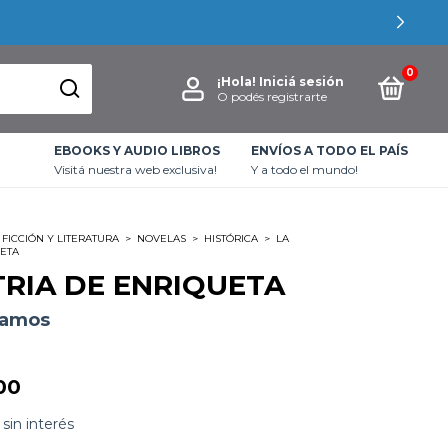
0
¡Hola!
Iniciá sesión
O podés registrarte
EBOOKS Y AUDIO LIBROS
ENVÍOS A TODO EL PAÍS
Visitá nuestra web exclusiva!
Y a todo el mundo!
FICCIÓN Y LITERATURA
>
NOVELAS
>
HISTÓRICA
>
LA
UETA
TRIA DE ENRIQUETA
Ramos
00
sin interés