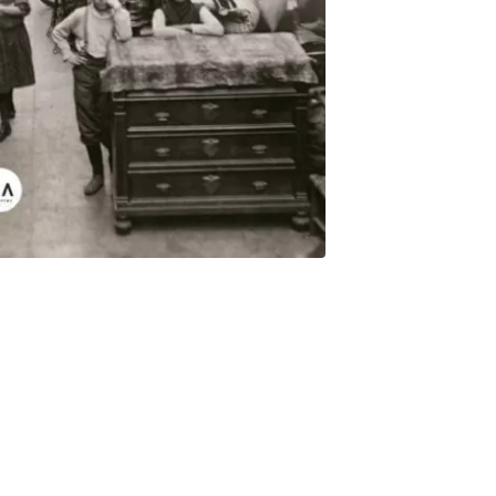
 primeras décadas del siglo XX en Buenos Aires, en un contexto
 es apenas una niña cuando queda huérfana y le toca asumir el
mbién de luchas por defender los derechos básicos. Los vecinos
a librería donde consigue su primer trabajo, el peligroso momento
rmite iniciar distintos negocios transitan las páginas
jóvenes instituciones de nuestro país le dan un marco explosivo a
heroína es protagonista de una novela inolvidable.