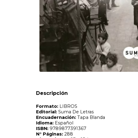
Formato:
LIBROS
Editorial:
Suma De Letras
Encuadernación:
Tapa Blanda
Idioma:
Español
ISBN:
9789877391367
N°
Páginas:
288
Dimensiones:
23 x 15.4 cm
Fecha Publicación:
08/2019
Sinópsis
Este nuevo libro de Graciela Ramos transcurre durante las
Descripción
mundial de e ntreguerras. Enriqueta, hija de inmigrantes,
control de su vida en una época llena de injusticias y ta
del conventillo, las amistades de la militancia política, l
del golpe de Estado de 1930, la inesperada suerte que le pe
vertiginosas de esta historia. La pasión, la pobreza y las 
esta atrevida historia de amor y coraje en la que nuestra 