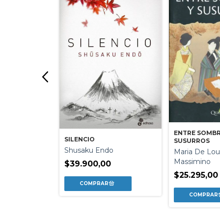
EINO
ENTRE SOMBR
well
SILENCIO
SUSURROS
0
Shusaku Endo
Maria De Lou
Massimino
$39.900,00
$25.295,00