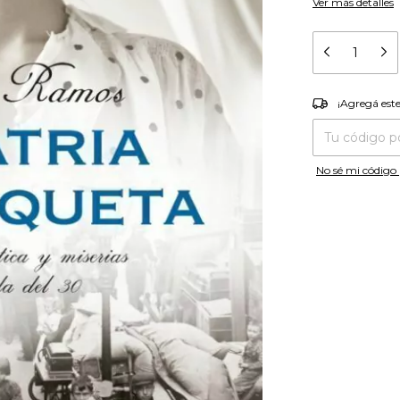
Ver más detalles
¡Agregá es
¡Agregá est
Entregas para el
No sé mi código 