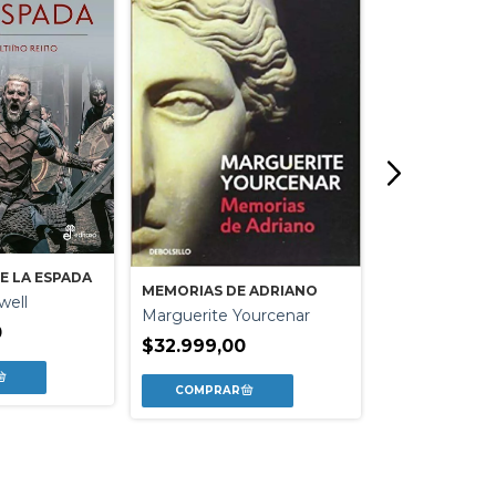
E LA ESPADA
MEMORIAS DE ADRIANO
well
EL EMPERADOR
Marguerite Yourcenar
Mark Braude
0
$32.999,00
$39.806,10