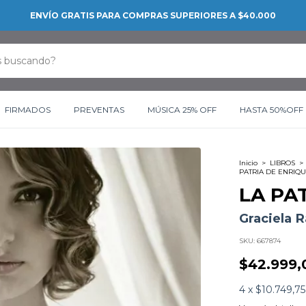
CONOCÉ LAS PROMOCIONES BANCARIAS
FIRMADOS
PREVENTAS
MÚSICA 25% OFF
HASTA 50%OFF
Inicio
>
LIBROS
>
PATRIA DE ENRIQ
LA PA
Graciela 
SKU:
667874
$42.999,
4
x
$10.749,75