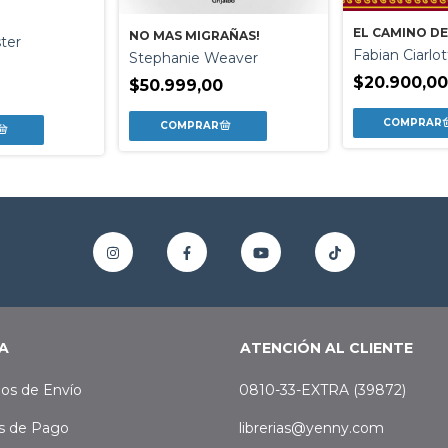
EL CAMINO DE
NO MAS MIGRAÑAS!
ter
Fabian Ciarlot
Stephanie Weaver
$20.900,00
$50.999,00
0
A
ATENCIÓN AL CLIENTE
os de Envío
0810-33-EXTRA (39872)
s de Pago
librerias@yenny.com