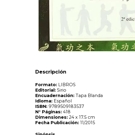
Formato:
LIBROS
Editorial:
Sirio
Encuadernación:
Tapa Blanda
Idioma:
Español
ISBN:
9789509183537
N°
Páginas:
418
Dimensiones:
24 x 17.5 cm
Fecha Publicación:
11/2015
Sinópsis
Descripción