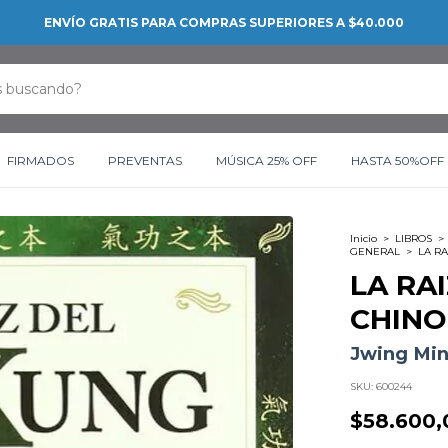
ENVÍO GRATIS PARA COMPRAS SUPERIORES A $40.000
FIRMADOS
PREVENTAS
MÚSICA 25% OFF
HASTA 50%OFF
Inicio
>
LIBROS
>
GENERAL
>
LA RA
LA RA
CHINO
Jwing Min
SKU:
600244
$58.600,