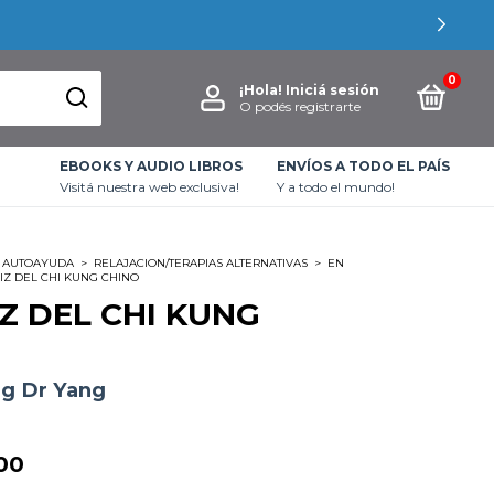
0
¡Hola!
Iniciá sesión
O podés registrarte
EBOOKS Y AUDIO LIBROS
ENVÍOS A TODO EL PAÍS
Visitá nuestra web exclusiva!
Y a todo el mundo!
AUTOAYUDA
>
RELAJACION/TERAPIAS ALTERNATIVAS
>
EN
IZ DEL CHI KUNG CHINO
IZ DEL CHI KUNG
g Dr Yang
00