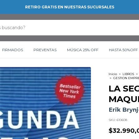
RETIRO GRATIS EN NUESTRAS SUCURSALES
FIRMADOS
PREVENTAS
MÚSICA 25% OFF
HASTA 50%OFF
Inicio
>
LIBROS
>
>
GESTION EMPR
LA SE
MAQU
Erik Bryn
SKU:
610608
$32.990,