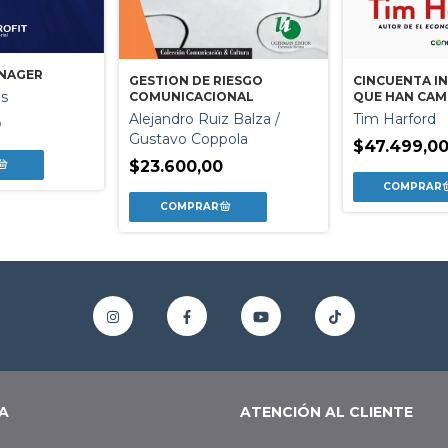
NAGER
CINCUENTA I
GESTION DE RIESGO
es
QUE HAN CAM
COMUNICACIONAL
Tim Harford
Alejandro Ruiz Balza /
0
Gustavo Coppola
$47.499,0
$23.600,00
A
ATENCIÓN AL CLIENTE