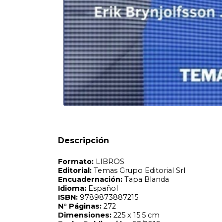
Formato:
LIBROS
Editorial:
Temas Grupo Editorial Srl
Encuadernación:
Tapa Blanda
Idioma:
Español
ISBN:
9789873887215
N°
Páginas:
272
Dimensiones:
225 x 15.5 cm
Fecha Publicación:
03/2016
Sinópsis
Descripción