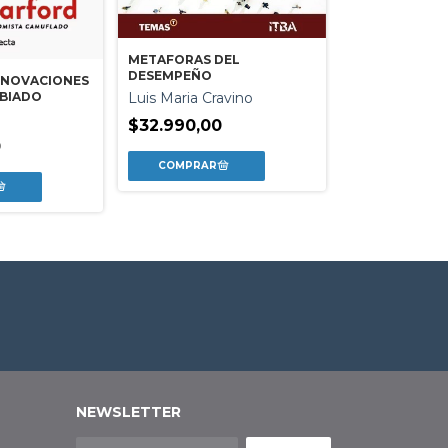
METAFORAS DEL
INNOVAR CON
DESEMPEÑO
NNOVACIONES
German Stalk
BIADO
Luis Maria Cravino
$38.490,00
$32.990,00
0
NEWSLETTER