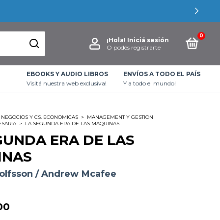
0
¡Hola!
Iniciá sesión
O podés registrarte
EBOOKS Y AUDIO LIBROS
ENVÍOS A TODO EL PAÍS
Visitá nuestra web exclusiva!
Y a todo el mundo!
NEGOCIOS Y CS. ECONOMICAS
>
MANAGEMENT Y GESTION
ESARIA
>
LA SEGUNDA ERA DE LAS MAQUINAS
GUNDA ERA DE LAS
INAS
jolfsson / Andrew Mcafee
00