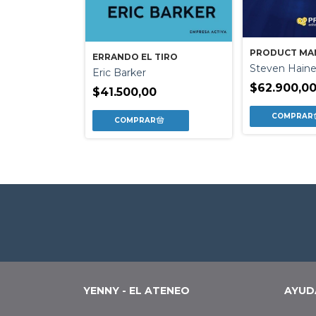
PRODUCT MA
DAD CON
ERRANDO EL TIRO
Steven Hain
Eric Barker
$62.900,0
$41.500,00
0
YENNY - EL ATENEO
AYUD