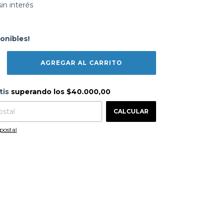
sin interés
onibles!
s
$40.000,00
tis
superando los
$40.000,00
CAMBIAR CP
 CP:
CALCULAR
postal