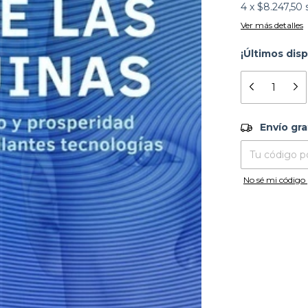
4
x
$8.247,50
Ver más detalles
¡Últimos disp
Envío grati
Envío gra
Entregas para el
No sé mi código 