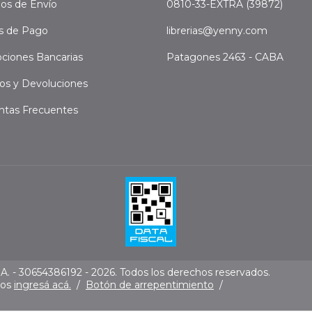
os de Envío
0810-33-EXTRA (39872)
s de Pago
librerias@yenny.com
ciones Bancarias
Patagones 2463 - CABA
os y Devoluciones
ntas Frecuentes
. - 30654386192 - 2026. Todos los derechos reservados.
mos
ingresá acá.
/
Botón de arrepentimiento
/