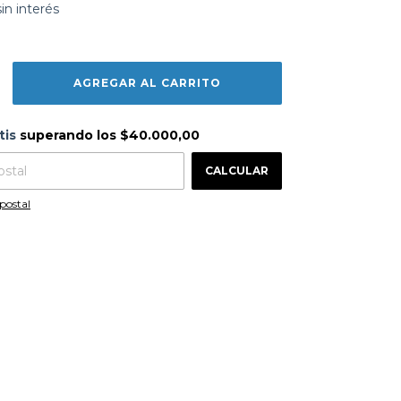
sin interés
s
$40.000,00
tis
superando los
$40.000,00
CAMBIAR CP
 CP:
CALCULAR
postal