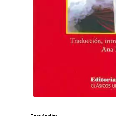
Formato:
LIBROS
Editorial:
Biblos
Encuadernación:
Tapa Blanda
Idioma:
Español
ISBN:
9789507865381
N°
Páginas:
135
Dimensiones:
20 x 12 cm
Fecha Publicación:
01/2007
Sinópsis
Descripción