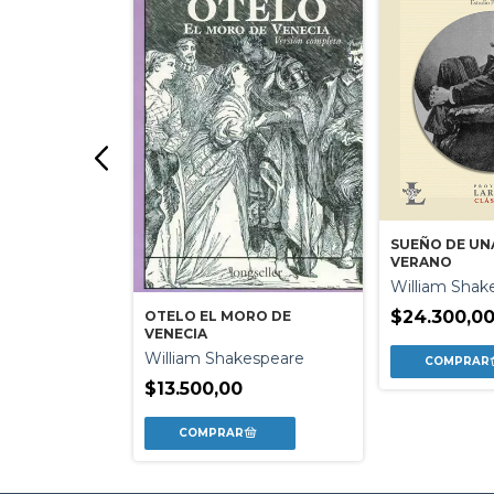
SUEÑO DE UN
VERANO
FUEGO
William Shak
io
$24.300,0
OTELO EL MORO DE
VENECIA
William Shakespeare
$13.500,00