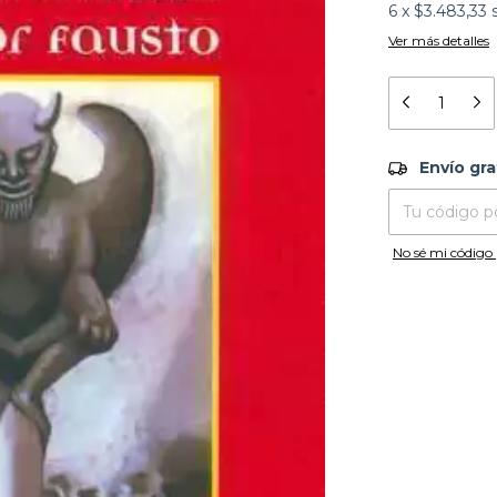
6
x
$3.483,33
Ver más detalles
Envío grati
Envío gra
Entregas para el
No sé mi código 