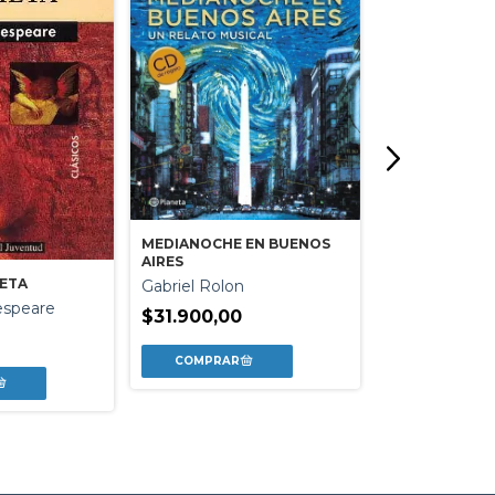
MEDIANOCHE EN BUENOS
AIRES
IETA
Gabriel Rolon
HAMLET
espeare
$31.900,00
William Shak
$29.663,10