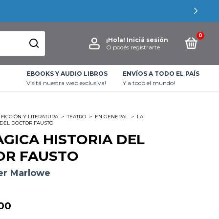
0
¡Hola!
Iniciá sesión
O podés registrarte
EBOOKS Y AUDIO LIBROS
ENVÍOS A TODO EL PAÍS
Visitá nuestra web exclusiva!
Y a todo el mundo!
FICCIÓN Y LITERATURA
>
TEATRO
>
EN GENERAL
>
LA
 DEL DOCTOR FAUSTO
AGICA HISTORIA DEL
OR FAUSTO
er Marlowe
00