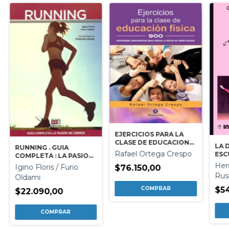
EJERCICIOS PARA LA
CLASE DE EDUCACION
LA 
RUNNING . GUIA
FISICA
Rafael Ortega Crespo
ESC
COMPLETA : LA PASION
DE CORRER
Her
Igino Floris / Furio
$76.150,00
Rus
Oldami
$54
$22.090,00