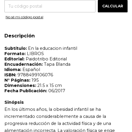
N°
Páginas:
195
CAMBIAR CP
Entregas para el CP:
Dimensiones:
21.5 x 15 cm
CALCULAR
Fecha Publicación:
06/2017
No sé mi código postal
Sinópsis
En los últimos años, la obesidad infantil se ha
incrementado considerablemente a causa de la
Descripción
progresiva reducción de la actividad física y de una
alimentación incorrecta. La valoración física se erige
como un notable indicador del nivel de actividad física
que presentan los niños, aunque en el marco de la
Educación Infantil esta valoración ha sido poco explorada
y muchos profesionales carecen de formación adecuada
a este sector. Esta obra pretende aportar herramientas
para realizar una correcta valoración de la condición física
en niños de edades comprendidas entre 3 y 6 años.
Acompañadas de ilustraciones, todas las pruebas
descritas presentan una completa información sobre su
desarrollo y potencial resultado. Gracias a ello, su
aplicación puede ser realizada por todos los
profesionales, incluso aquellos no familiarizados con la
metodología de la valoración condicional.