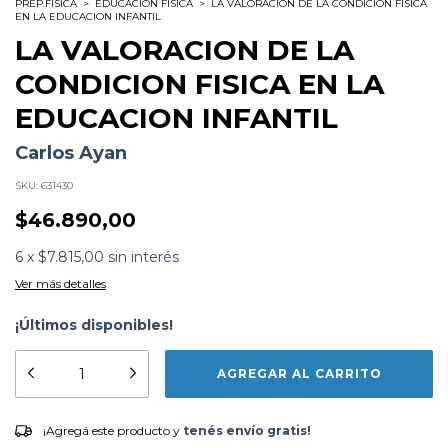
PREP.FISICA
>
EDUCACION FISICA
>
LA VALORACION DE LA CONDICION FISICA
EN LA EDUCACION INFANTIL
LA VALORACION DE LA
CONDICION FISICA EN LA
EDUCACION INFANTIL
Carlos Ayan
SKU:
631430
$46.890,00
6
x
$7.815,00
sin interés
Ver más detalles
¡Últimos disponibles!
Subtítulo:
En la educacion infantil
Formato:
LIBROS
Editorial:
Paidotribo Editorial
Encuadernación:
Tapa Blanda
Idioma:
Español
¡Agregá este producto y
tenés envío gratis!
¡Agregá este producto y
tenés envío gratis!
ISBN:
9788499106076