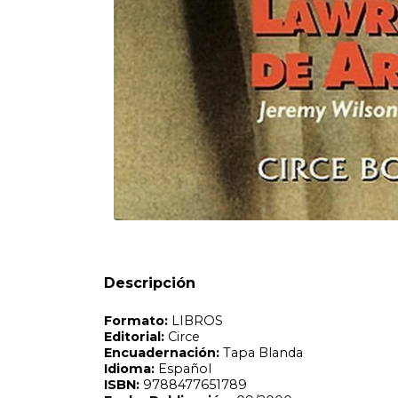
Formato:
LIBROS
Editorial:
Circe
Encuadernación:
Tapa Blanda
Idioma:
Español
ISBN:
9788477651789
Fecha Publicación:
09/2000
Sinópsis
Descripción