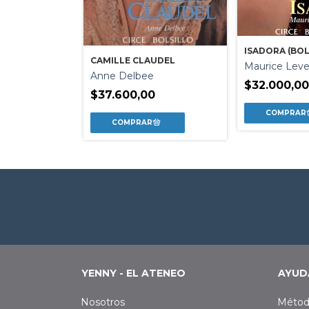
ISADORA (BOL
O DE ASIS
CAMILLE CLAUDEL
Maurice Leve
 Chesterton
Anne Delbee
$32.000,0
$37.600,00
YENNY - EL ATENEO
AYUD
Nosotros
Métod