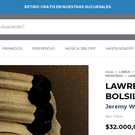
RETIRO GRATIS EN NUESTRAS SUCURSALES
FIRMADOS
PREVENTAS
MÚSICA 25% OFF
HASTA 50%OFF
Inicio
>
LIBROS
>
MEMORIAS
>
LAW
LAWRE
BOLSI
Jeremy W
SKU:
117644
$32.000,