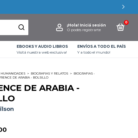
0
¡Hola!
Iniciá sesión
O podés registrarte
EBOOKS Y AUDIO LIBROS
ENVÍOS A TODO EL PAÍS
Visitá nuestra web exclusiva!
Y a todo el mundo!
HUMANIDADES
>
BIOGRAFIAS Y RELATOS
>
BIOGRAFIAS -
RENCE DE ARABIA - BOLSILLO
NCE DE ARABIA -
LLO
ilson
00