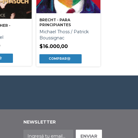
BRECHT - PARA
PRINCIPIANTES
VICTORIA OC
HER -
Michael Thoss / Patrick
Ayersa De Cas
el
Boussignac
$40.200,00
0
$16.000,00
NEWSLETTER