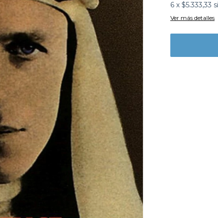
6
x
$5.333,33
s
Ver más detalles