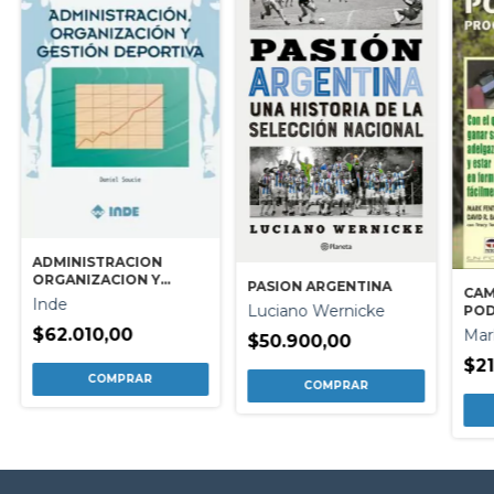
ADMINISTRACION
ORGANIZACION Y
PASION ARGENTINA
CAM
GESTION DEPORTIVA
Inde
Luciano Wernicke
PO
$62.010,00
Mar
$50.900,00
$21