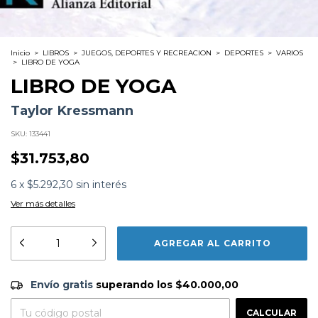
Inicio
>
LIBROS
>
JUEGOS, DEPORTES Y RECREACION
>
DEPORTES
>
VARIOS
>
LIBRO DE YOGA
LIBRO DE YOGA
Taylor Kressmann
SKU:
133441
$31.753,80
6
x
$5.292,30
sin interés
Ver más detalles
Formato:
LIBROS
Editorial:
Alianza
Encuadernación:
Tapa Blanda
Idioma:
Español
Envío gratis
$40.000,00
ISBN:
9788420639413
Envío gratis
superando los
$40.000,00
Fecha Publicación:
04/2001
CAMBIAR CP
Entregas para el CP:
CALCULAR
Sinópsis