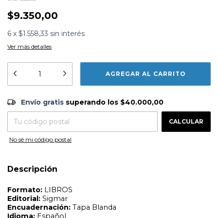
$9.350,00
6
x
$1.558,33
sin interés
Ver más detalles
Formato:
LIBROS
Editorial:
Sigmar
Envío gratis
$40.000,00
Encuadernación:
Tapa Blanda
Envío gratis
superando los
$40.000,00
Idioma:
Español
CAMBIAR CP
Entregas para el CP:
ISBN:
9789501133448
CALCULAR
N°
Páginas:
16
Dimensiones:
20.5 x 20.5 cm
Fecha Publicación:
07/2021
No sé mi código postal
Sinópsis
Ingeniosos y desopilantes cuentos de tres consagrados
Descripción
autores: Adela Basch, Franco Vaccarin y Graciela Repún,
en LETRA DE IMPRENTA MAYÚSCULA. Literatura para los
más chicos con elocuentes ilustraciones.