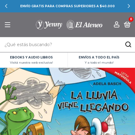
ENVÍO GRATIS PARA COMPRAS SUPERIORES A $40.000
0
EBOOKS Y AUDIO LIBROS
ENVÍOS A TODO EL PAÍS
Visitá nuestra web exclusiva!
Y a todo el mundo!