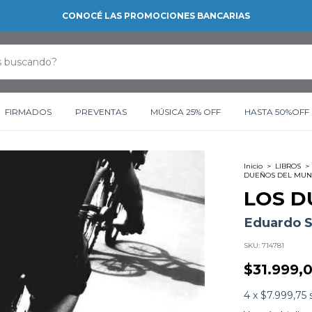
CONOCÉ LAS PROMOCIONES BANCARIAS
FIRMADOS
PREVENTAS
MÚSICA 25% OFF
HASTA 50%OFF
Inicio
>
LIBROS
>
DUEÑOS DEL MU
LOS D
Eduardo S
SKU:
714781
$31.999,
4
x
$7.999,75