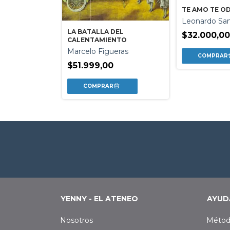
TE AMO TE O
 MISMO VIENTO
Leonardo Sa
vo
LA BATALLA DEL
$32.000,0
CALENTAMIENTO
Marcelo Figueras
$51.999,00
YENNY - EL ATENEO
AYUD
Nosotros
Métod