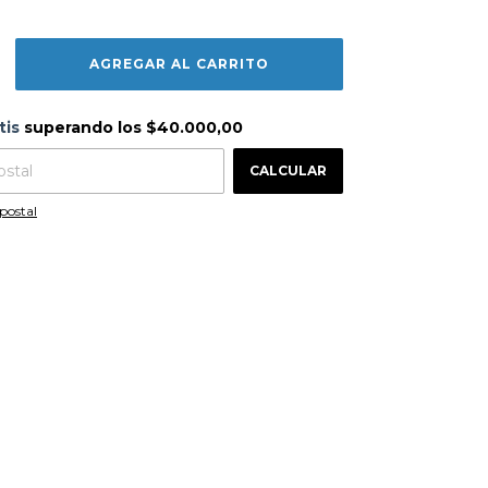
s
$40.000,00
tis
superando los
$40.000,00
CAMBIAR CP
 CP:
CALCULAR
postal