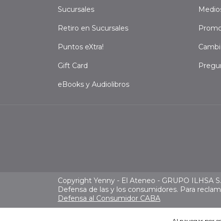
Sucursales
Medio
Retiro en Sucursales
Promo
Puntos eXtra!
Cambi
Gift Card
Pregu
eBooks y Audiolibros
Copyright Yenny - El Ateneo - GRUPO ILHSA S.A
Defensa de las y los consumidores. Para recla
Defensa al Consumidor CABA
Al navegar por es