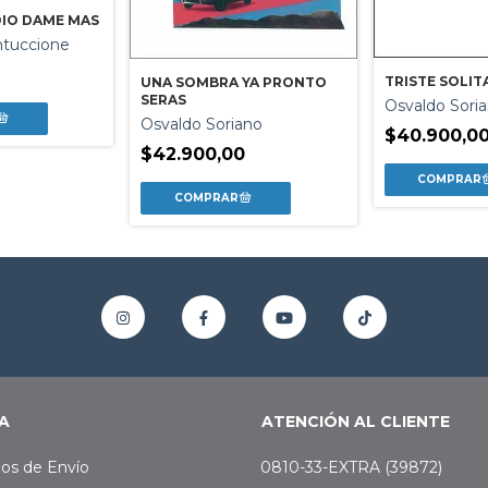
DIO DAME MAS
ntuccione
0
TRISTE SOLITA
UNA SOMBRA YA PRONTO
SERAS
Osvaldo Sori
Osvaldo Soriano
$40.900,0
$42.900,00
A
ATENCIÓN AL CLIENTE
os de Envío
0810-33-EXTRA (39872)