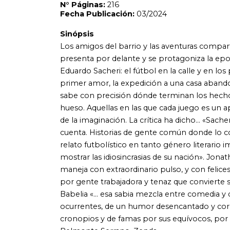
relato futbolístico en tanto género literario importante
mostrar las idiosincrasias de su nación». Jonathan Gilbert
maneja con extraordinario pulso, y con felices destellos 
por gente trabajadora y tenaz que convierte su torpeza en
Babelia «... esa sabia mezcla entre comedia y drama que pr
ocurrentes, de un humor desencantado y corrosivo. Un hu
cronopios y de famas por sus equívocos, por la deliciosa 
Belmonte Serrano, Zenda