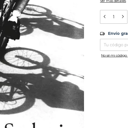
Ver más detalles
Envío grati
Envío gra
Entregas para el
No sé mi código 