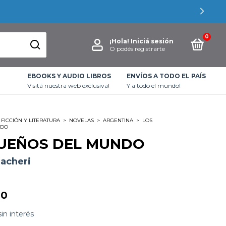
0
¡Hola!
Iniciá sesión
O podés registrarte
EBOOKS Y AUDIO LIBROS
ENVÍOS A TODO EL PAÍS
Visitá nuestra web exclusiva!
Y a todo el mundo!
FICCIÓN Y LITERATURA
>
NOVELAS
>
ARGENTINA
>
LOS
NDO
UEÑOS DEL MUNDO
acheri
00
sin interés