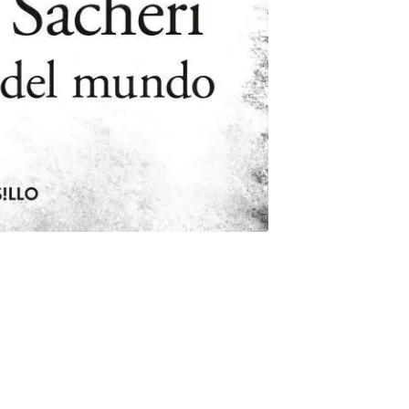
fancia son el mejor retrato de esa época en que la vida entera se
berse los dueños del mundo. Ese es el universo que rememora
os suburbios, las carreras en bicicleta, las guerras a piedrazos, el
tardos de Navidad y hasta el mejor gol de su vida. Aunque no se
de empieza la fantasía, este libro narra historias de carne y
cial: el de la lealtad, de la alegría compartida, de la audacia y
mo pocos darles una proyección universal a las historias que
uelve épico». Juan José Campanella «Sacheri ha revivido el