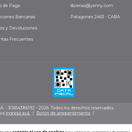
s de Pago
librerias@yenny.com
ciones Bancarias
Patagones 2463 - CABA
os y Devoluciones
ntas Frecuentes
. - 30654386192 - 2026. Todos los derechos reservados.
mos
ingresá acá.
/
Botón de arrepentimiento
/
te sitio
aceptás el uso de cookies
para agilizar tu experiencia de compra.