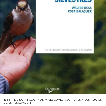
Inicio
>
LIBROS
>
HOGAR
>
ANIMALES DOMESTICOS
>
AVES
>
LOS PAJAROS
SILVESTRES COMO CRIAR