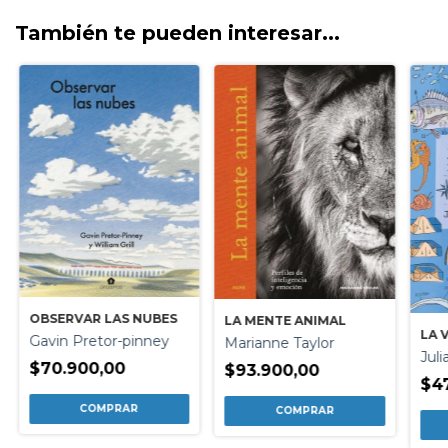
También te pueden interesar...
OBSERVAR LAS NUBES
LA MENTE ANIMAL
LA 
Gavin Pretor-pinney
Marianne Taylor
Jul
$70.900,00
$93.900,00
$4