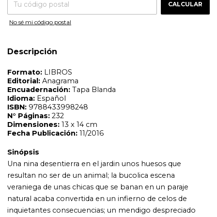
Fecha Publicación:
11/2016
CALCULAR
Sinópsis
No sé mi código postal
Una nina desentierra en el jardin unos huesos que
resultan no ser de un animal; la bucolica escena
veraniega de unas chicas que se banan en un paraje
Descripción
natural acaba convertida en un infierno de celos de
inquietantes consecuencias; un mendigo despreciado
siembra la desgracia en un barrio pudiente; Barcelona se
transforma en un escenario perturbador, marcado por la
culpa y del que es imposible escapar; una presencia
fantasmal busca un sacrificio en un balneario; una chica
siente una atraccion fetichista por los corazones
enfermos; un rockero fallecido de un modo atroz recibe
un homenaje de sus fans que va mas alla de lo
imaginable; un chico que filma clandestinamente a
parejas haciendo el amor y a mujeres con tacones altos
caminando por las calles recibe una propuesta que le
cambiara la vida... En los doce soberbios cuentos que
componen este volumen Mariana Enriquez despliega
todo un repertorio de recursos del relato clasico de
terror: apariciones espectrales, brujas, sesiones de
espiritismo, grutas, visiones, muertos que vuelven a la