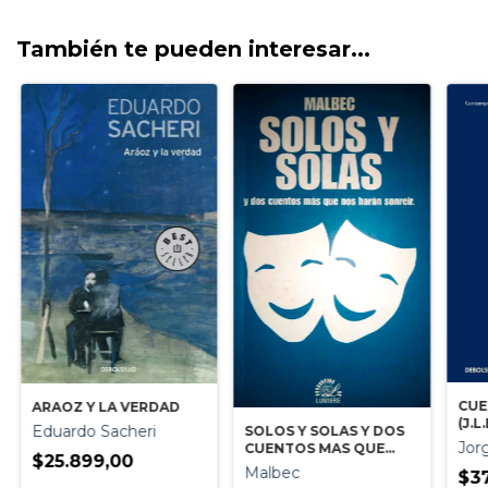
También te pueden interesar...
CUE
ARAOZ Y LA VERDAD
(J.
Eduardo Sacheri
SOLOS Y SOLAS Y DOS
Jor
CUENTOS MAS QUE
$25.899,00
NOS HARAN SONREIR
Malbec
$3