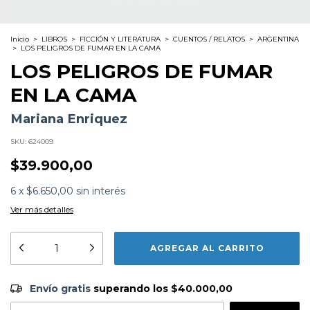
Inicio
>
LIBROS
>
FICCIÓN Y LITERATURA
>
CUENTOS / RELATOS
>
ARGENTINA
>
LOS PELIGROS DE FUMAR EN LA CAMA
LOS PELIGROS DE FUMAR
EN LA CAMA
Mariana Enriquez
SKU:
624009
$39.900,00
6
x
$6.650,00
sin interés
Ver más detalles
Formato:
LIBROS
Editorial:
Anagrama
Encuadernación:
Tapa Blanda
Idioma:
Español
Envío gratis
$40.000,00
ISBN:
9788433998248
Envío gratis
superando los
$40.000,00
N°
Páginas:
232
Dimensiones:
13 x 14 cm
CAMBIAR CP
Entregas para el CP: