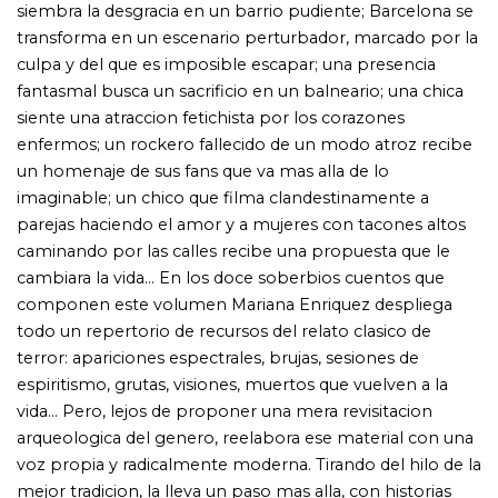
vida... Pero, lejos de proponer una mera revisitacion
arqueologica del genero, reelabora ese material con una
voz propia y radicalmente moderna. Tirando del hilo de la
mejor tradicion, la lleva un paso mas alla, con historias
que indagan en lo siniestro que se agazapa en lo
cotidiano, despliegan un turbio erotismo y crean
imagenes poderosisimas que dejan una huella indeleble.
Quienes descubrieron a Mariana Enriquez con Las cosas
que perdimos en el fuego tienen ahora en sus manos un
libro anterior, en el que ya aparece perfectamente
dibujado el universo de una escritora que conecta con
maestros modernos de la literatura de terror como
Shirley Jackson, Thomas Ligotti o su compatriota
Cortazar. Enriquez se asoma a los abismos mas
reconditos del alma humana, a las soterradas corrientes
de la sexualidad y la obsesion... Como ha dicho Leila
Guerriero: ´El terror, en los cuentos de Mariana Enriquez,
se desliza como un jadeo de agua negra sobre b aldosas
al sol. Como algo imposible que, sin embargo, podria
suceder.´