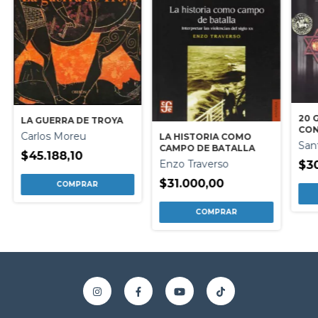
20 
LA GUERRA DE TROYA
CON
Carlos Moreu
LA HISTORIA COMO
HIS
San
CAMPO DE BATALLA
$45.188,10
Enzo Traverso
$30
$31.000,00