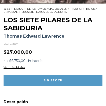
Inicio
>
LIBROS
>
DERECHO Y CIENCIAS SOCIALES
>
HISTORIA
>
HISTORIA
UNIVERSAL
>
LOS SIETE PILARES DE LA SABIDURIA
LOS SIETE PILARES DE LA
SABIDURIA
Thomas Edward Lawrence
SKU:
672357
$27.000,00
Formato:
LIBROS
4
x
$6.750,00
sin interés
Editorial:
Biblok
Encuadernación:
Tapa Blanda
Ver más detalles
Idioma:
Español
ISBN:
9788412004359
N°
Páginas:
964
Dimensiones:
21 x 14 cm
Fecha Publicación:
12/2019
Sinópsis
Descripción