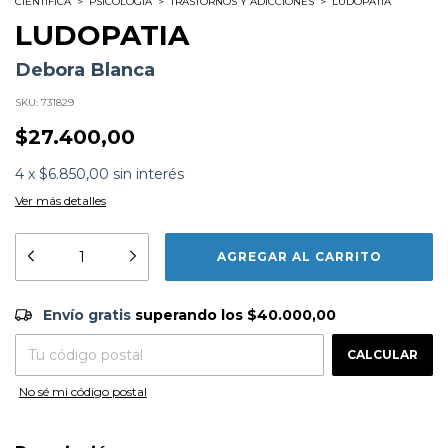
CIENTIFICA
>
PSICOLOGÍA
>
TRASTORNOS Y ADICCIONES
>
LUDOPATIA
LUDOPATIA
Debora Blanca
SKU:
731829
$27.400,00
4
x
$6.850,00
sin interés
Ver más detalles
Formato:
LIBROS
Editorial:
Editorial El Ateneo
Encuadernación:
Tapa Blanda
Envío gratis
$40.000,00
Idioma:
Español
Envío gratis
superando los
$40.000,00
ISBN:
9789500216487
CAMBIAR CP
N°
Páginas:
224
Entregas para el CP:
Dimensiones:
22 x 15.5 cm
CALCULAR
Fecha Publicación:
06/2025
No sé mi código postal
Sinópsis
¿QUÉ ES UNA ADICCIÓN? ¿CUALQUIER PERSONA
PUEDE SER ADICTA? ¿QUÉ PASA CON LOS