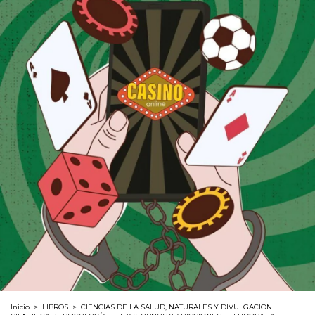
Inicio
>
LIBROS
>
CIENCIAS DE LA SALUD, NATURALES Y DIVULGACION