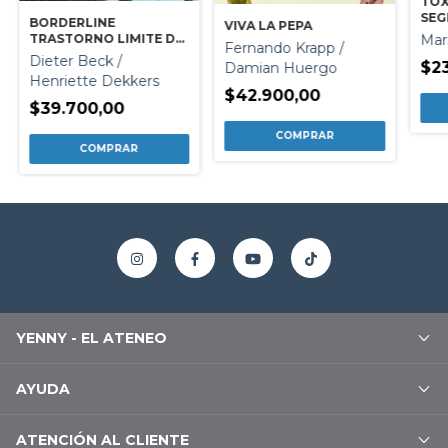
TOX
SEG
BORDERLINE
VIVA LA PEPA
TRASTORNO LIMITE DE
Mar
Fernando Krapp /
PERSONALIDAD
Dieter Beck /
$2
Damian Huergo
Henriette Dekkers
$42.900,00
$39.700,00
YENNY - EL ATENEO
AYUDA
ATENCIÓN AL CLIENTE