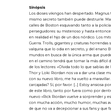
de los lectores: «Olvida todo lo que sabías de la mitolog
Thor y Loki: Riordan nos va a dar una clase magistral. Y 
con su nuevo libro, me ha vuelto a maravillar. ¿Dioses nór
carcajadas? Sí, por favor. [...] Estoy ansiosa por leer ya
de este libro, tanto por fuera como por dentro. Por favor, 
nuevo «Rick Riordan vuelve a sorprender y esta vez lo ha
con mucha acción, mucho humor, muchas aventuras y unos
de que no va a decepcionar a sus fans y que fascinará a t