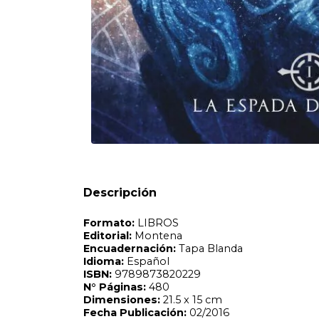
Formato:
LIBROS
Editorial:
Montena
Encuadernación:
Tapa Blanda
Idioma:
Español
ISBN:
9789873820229
N°
Páginas:
480
Dimensiones:
21.5 x 15 cm
Fecha Publicación:
02/2016
Sinópsis
Descripción
Los dioses vikingos han despertado. Magnus tiene en sus
mismo secreto también puede destruirle. Magnus Chase si
calles de Boston esquivando tanto a la policía como a los
perseguidores: su misterioso y hasta entonces desconoci
en realidad el hijo de un dios nórdico. Los mitos Vikingos
Guerra. Trolls, gigantes y criaturas horrendas se entrenan
valquiria que lo odia en secreto, y del enano Blitzen y el 
mundos en busca de la única arma que puede detener el R
en el camino tendrá que tomar la más difícil de las decisio