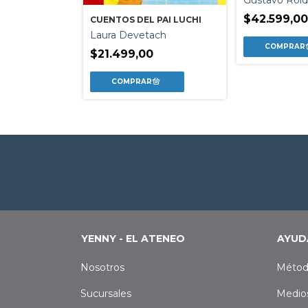
Gustavo Rol
$42.599,0
CUENTOS DEL PAI LUCHI
- ANTOLOGIA
Laura Devetach
me
$21.499,00
0
YENNY - EL ATENEO
AYUD
Nosotros
Métod
Sucursales
Medio