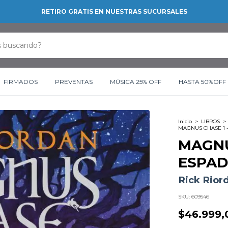
RETIRO GRATIS EN NUESTRAS SUCURSALES
FIRMADOS
PREVENTAS
MÚSICA 25% OFF
HASTA 50%OFF
Inicio
>
LIBROS
>
MAGNUS CHASE 1 
MAGNU
ESPAD
Rick Rior
SKU:
609546
$46.999,