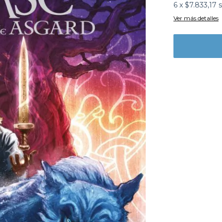
6
x
$7.833,17
s
Ver más detalles