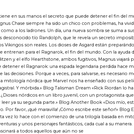
ía nórdica que Marvel nos ha enseñado con sus películas sobre
mórbida.» Blog Talisman Dream «Rick Riordan lo ha vuelto a hacer,
dicos en un libro juvenil, con un protagonista que te hace reír a
 su segunda parte.» Blog Another Book «Dios mío, estoy enamorada
¡qué maravilla! ¡Cómo escribe este señor!» Blog El olor a libro
ce con el comienzo de una trilogía basada en mitología nórdica,
 personajes fantásticos, cada cual a su manera. Estoy seguro
odos aquellos que aún no se