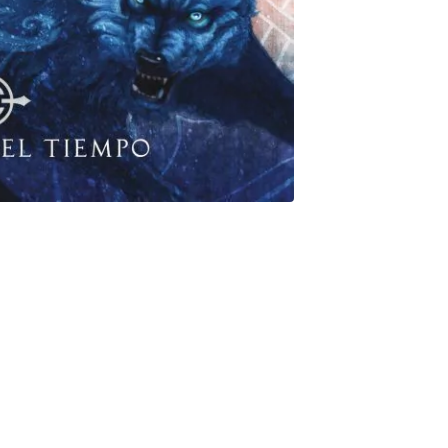
 manos el secreto que puede detener el fin del mundo. Pero ese
empre ha sido un chico con problemas, ha vivido solo en las
 ladrones. Un día, una nueva sombra se suma a sus
do tío Randolph, que le revela un secreto imposible: Magnus es
 son reales. Los dioses de Asgard están preparándose para la Gran
 para el Ragnarok, el fin del mundo. Con la ayuda de Sam, una
elfo Hearthstone, ambos fugitivos, Magnus viajará por los nueve
agnarok: una espada legendaria perdida hace miles de años...Y
nes. Porque a veces, para salvarse, es necesario morir. La opinión