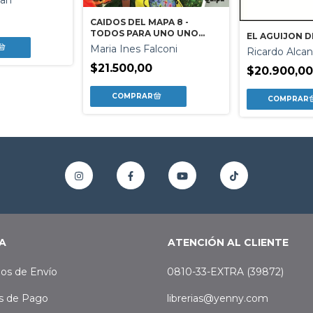
dan
0
CAIDOS DEL MAPA 8 -
TODOS PARA UNO UNO
EL AGUIJON D
PARA TODOS
Maria Ines Falconi
Ricardo Alcan
$21.500,00
$20.900,00
A
ATENCIÓN AL CLIENTE
os de Envío
0810-33-EXTRA (39872)
s de Pago
librerias@yenny.com