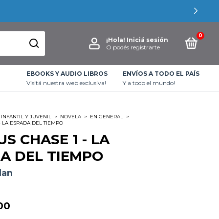
0
¡Hola!
Iniciá sesión
O podés registrarte
EBOOKS Y AUDIO LIBROS
ENVÍOS A TODO EL PAÍS
Visitá nuestra web exclusiva!
Y a todo el mundo!
INFANTIL Y JUVENIL
>
NOVELA
>
EN GENERAL
>
- LA ESPADA DEL TIEMPO
S CHASE 1 - LA
A DEL TIEMPO
dan
00