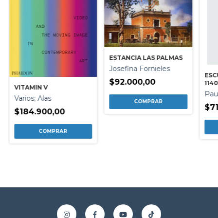
ESTANCIA LAS PALMAS
Josefina Fornieles
ESC
$92.000,00
114
VITAMIN V
Pau
Varios; Alas
$71
$184.900,00