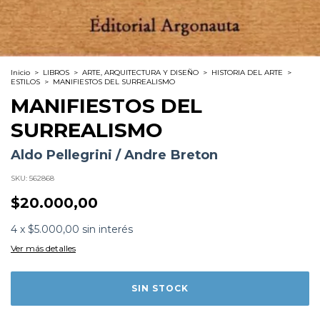
Inicio
>
LIBROS
>
ARTE, ARQUITECTURA Y DISEÑO
>
HISTORIA DEL ARTE
>
ESTILOS
>
MANIFIESTOS DEL SURREALISMO
MANIFIESTOS DEL
SURREALISMO
Aldo Pellegrini / Andre Breton
SKU:
562868
$20.000,00
Formato:
LIBROS
Editorial:
Argonauta
4
x
$5.000,00
sin interés
Encuadernación:
Tapa Blanda
Idioma:
Español
Ver más detalles
ISBN:
9789509282636
N°
Páginas:
184
Dimensiones:
18 x 11 cm
Fecha Publicación:
03/2013
Sinópsis