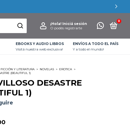
0
¡Hola!
Iniciá sesión
O podés registrarte
EBOOKS Y AUDIO LIBROS
ENVÍOS A TODO EL PAÍS
Visitá nuestra web exclusiva!
Y a todo el mundo!
FICCIÓN Y LITERATURA
>
NOVELAS
>
EROTICA
>
STRE (BEAUTIFUL 1)
ILLOSO DESASTRE
IFUL 1)
guire
00