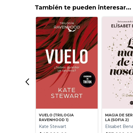
También te pueden interesar...
VUELO (TRILOGIA
MAGIA DE SE
LIGA
RAVENHOOD 1)
LA (SOFIA 2)
y
Kate Stewart
Elisabet Ben