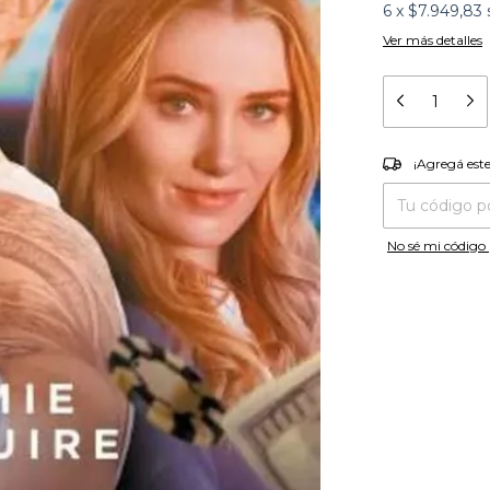
6
x
$7.949,83
Ver más detalles
¡Agregá es
¡Agregá est
Entregas para el
No sé mi código 