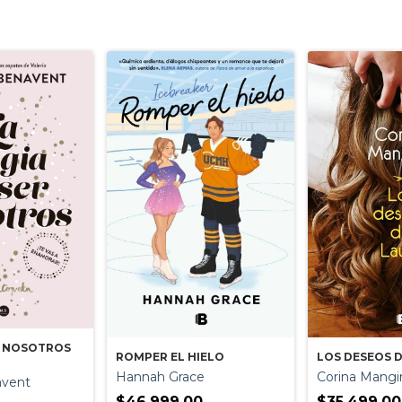
R NOSOTROS
ROMPER EL HIELO
LOS DESEOS 
Hannah Grace
Corina Mangi
avent
$46.999,00
$35.499,00