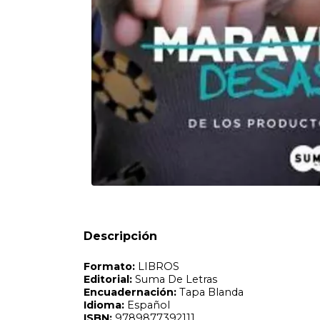
Formato:
LIBROS
Editorial:
Suma De Letras
Encuadernación:
Tapa Blanda
Idioma:
Español
ISBN:
9789877392111
N°
Páginas:
416
Fecha Publicación:
03/2023
Sinópsis
LA CHICA BUENA Abby Abernathy no bebe, no se mete en 
pasado, pero cuando llega a la universidad, un rompecor
Descripción
sueño de una nueva vida. EL CHICO MALO Travis Maddox, se
chico que atrae a Abby, justamente lo que quiere evitar. D
sus días a ser el estudiante ejemplar y el seductor más
INMINENTE... Intrigado por el rechazo de Abby, Travis in
trastocará sus mundos y lo cambiará todo. ... O EL INICI
más mínima idea de que ha iniciado un tornado de emocio