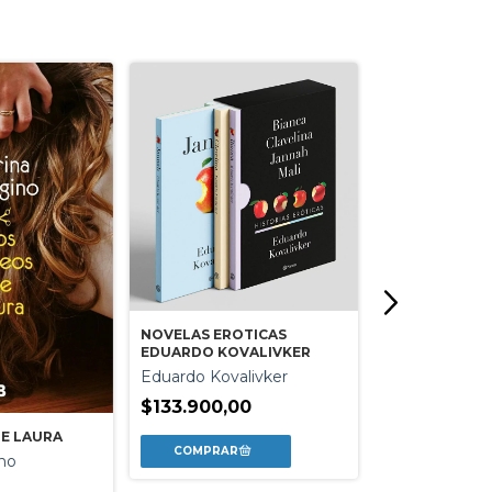
NOVELAS EROTICAS
EDUARDO KOVALIVKER
Eduardo Kovalivker
$133.900,00
DE LAURA
QUE COMIENCE
no
KISS ME LIKE 
Kira Shell