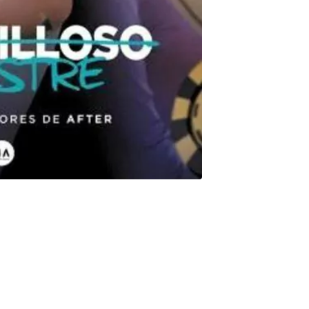
líos y trabaja muy duro. Cree que ha enterrado su oscuro
azones conocido por sus ligues de una noche pone en peligro su
xy, musculoso y cubierto de tatuajes, es justamente el tipo de
edica sus noches a ganar dinero en un club de lucha itinerante, y
 popular del campus. Toda una mezcla explosiva. ¿UN DESASTRE
tenta colarse en su vida proponiéndole una apuesta que
O DE ALGO MARAVILLOSO? En cualquier caso, Travis no tiene la
nes, obsesiones y juegos que los terminará dañando..., aunque