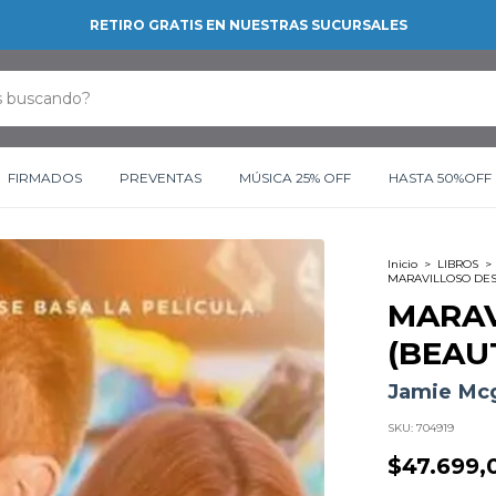
RETIRO GRATIS EN NUESTRAS SUCURSALES
FIRMADOS
PREVENTAS
MÚSICA 25% OFF
HASTA 50%OFF
Inicio
>
LIBROS
>
MARAVILLOSO DESA
MARAV
(BEAUT
Jamie Mc
SKU:
704919
$47.699,