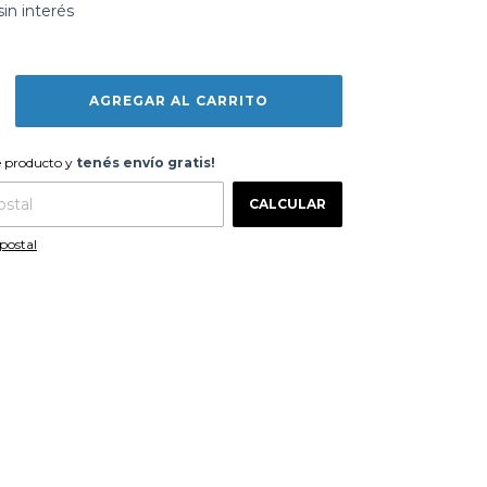
sin interés
te producto y
tenés envío gratis!
e producto y
tenés envío gratis!
CAMBIAR CP
 CP:
CALCULAR
postal