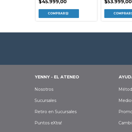
0
$45.999,00
$53.999,00
YENNY - EL ATENEO
AYUD
Nosotros
Métod
Sucursales
Medio
Retiro en Sucursales
Promo
Puntos eXtra!
Cambi