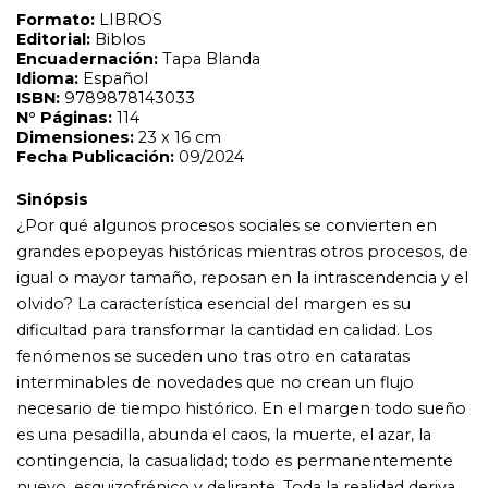
olvido? La característica esencial del margen es su
dificultad para transformar la cantidad en calidad. Los
fenómenos se suceden uno tras otro en cataratas
interminables de novedades que no crean un flujo
necesario de tiempo histórico. En el margen todo sueño
es una pesadilla, abunda el caos, la muerte, el azar, la
contingencia, la casualidad; todo es permanentemente
nuevo, esquizofrénico y delirante. Toda la realidad deriva
del margen, pero no todo el margen se transforma en
realidad. Los márgenes necesitan volcarse sobre lo
propio, que son las contingencias, el caos, la cantidad.
Reunirse con los iguales, que están perdidos, recuperar la
esencia, que consiste en la capacidad de configurar la
superficie de la página, convertir al centro en una
fortaleza sitiada, mantener al príncipe encerrado en el
castillo porque los bárbaros irán otra vez a la lucha a
muerte por el reconocimiento.