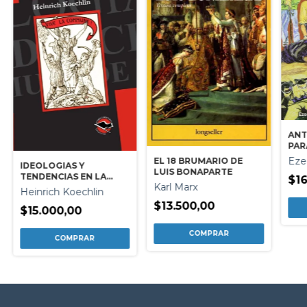
ANT
PAR
Eze
EL 18 BRUMARIO DE
IDEOLOGIAS Y
LUIS BONAPARTE
TENDENCIAS EN LA
$16
Karl Marx
COMUNA DE PARIS
Heinrich Koechlin
$13.500,00
$15.000,00