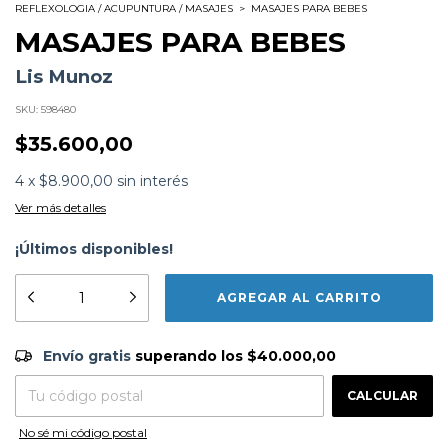
REFLEXOLOGIA / ACUPUNTURA / MASAJES
>
MASAJES PARA BEBES
MASAJES PARA BEBES
Lis Munoz
SKU:
598480
$35.600,00
4
x
$8.900,00
sin interés
Ver más detalles
¡Últimos disponibles!
Subtítulo:
Sana sana y algo mas
Formato:
LIBROS
Editorial:
Kier Editorial
Encuadernación:
Tapa Blanda
Envío gratis
$40.000,00
Envío gratis
superando los
$40.000,00
Idioma:
Español
ISBN:
9789501753646
CAMBIAR CP
Entregas para el CP:
N°
Páginas:
224
CALCULAR
Dimensiones:
23 x 16 cm
Fecha Publicación:
10/2015
No sé mi código postal