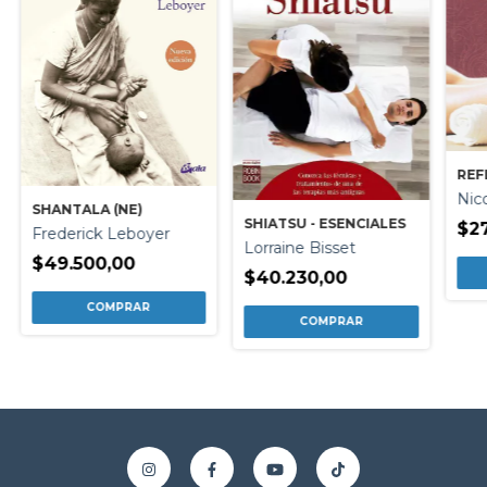
REF
Nico
SHANTALA (NE)
SHIATSU - ESENCIALES
$27
Frederick Leboyer
Lorraine Bisset
$49.500,00
$40.230,00