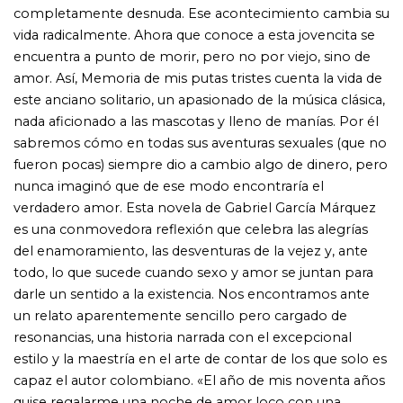
resonancias, una historia narrada con el excepcional
estilo y la maestría en el arte de contar de los que solo es
capaz el autor colombiano. «El año de mis noventa años
quise regalarme una noche de amor loco con una
adolescente virgen. Me acordé de Rosa Cabarcas, la
dueña de una casa clandestina que solía avisar a sus
buenos clientes cuando tenía una novedad disponible.
Nunca sucumbí a ésa ni a ninguna de sus muchas
tentaciones obscenas, pero ella no creía en la pureza de
mis principios. También la moral es un asunto de
tiempo, decía, con una sonrisa maligna, ya lo verás.»