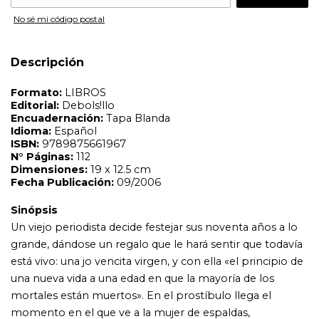
Sinópsis
No sé mi código postal
Un viejo periodista decide festejar sus noventa años a lo
grande, dándose un regalo que le hará sentir que todavía
está vivo: una jo vencita virgen, y con ella «el principio de
Descripción
una nueva vida a una edad en que la mayoría de los
mortales están muertos». En el prostíbulo llega el
momento en el que ve a la mujer de espaldas,
completamente desnuda. Ese acontecimiento cambia su
vida radicalmente. Ahora que conoce a esta jovencita se
encuentra a punto de morir, pero no por viejo, sino de
amor. Así, Memoria de mis putas tristes cuenta la vida de
este anciano solitario, un apasionado de la música clásica,
nada aficionado a las mascotas y lleno de manías. Por él
sabremos cómo en todas sus aventuras sexuales (que no
fueron pocas) siempre dio a cambio algo de dinero, pero
nunca imaginó que de ese modo encontraría el
verdadero amor. Esta novela de Gabriel García Márquez
es una conmovedora reflexión que celebra las alegrías
del enamoramiento, las desventuras de la vejez y, ante
todo, lo que sucede cuando sexo y amor se juntan para
darle un sentido a la existencia. Nos encontramos ante
un relato aparentemente sencillo pero cargado de