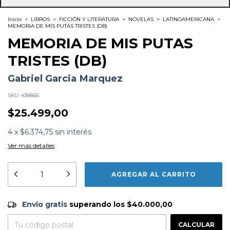
Inicio
>
LIBROS
>
FICCIÓN Y LITERATURA
>
NOVELAS
>
LATINOAMERICANA
>
MEMORIA DE MIS PUTAS TRISTES (DB)
MEMORIA DE MIS PUTAS
TRISTES (DB)
Gabriel Garcia Marquez
SKU:
438866
$25.499,00
4
x
$6.374,75
sin interés
Ver más detalles
Formato:
LIBROS
Editorial:
Debols!llo
Encuadernación:
Tapa Blanda
Idioma:
Español
Envío gratis
$40.000,00
ISBN:
9789875661967
Envío gratis
superando los
$40.000,00
N°
Páginas:
112
CAMBIAR CP
Entregas para el CP:
Dimensiones:
19 x 12.5 cm
Fecha Publicación:
09/2006
CALCULAR