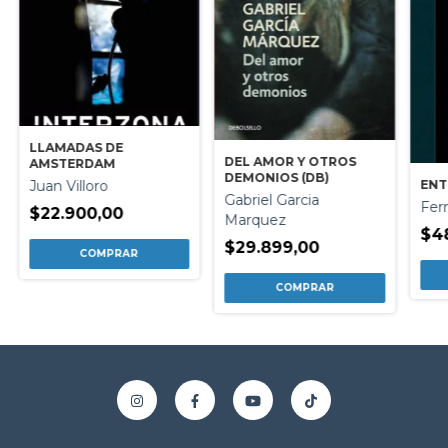
LLAMADAS DE
DEL AMOR Y OTROS
AMSTERDAM
DEMONIOS (DB)
ENT
Juan Villoro
Gabriel Garcia
Fer
$22.900,00
Marquez
$48
$29.899,00