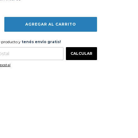
te producto y
tenés envío gratis!
e producto y
tenés envío gratis!
CAMBIAR CP
 CP:
CALCULAR
postal