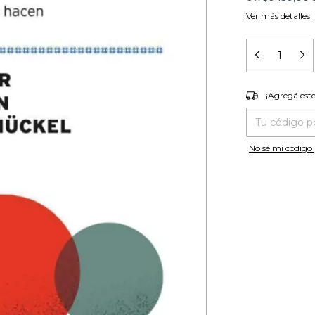
Ver más detalles
¡Agregá es
¡Agregá est
Entregas para el
No sé mi código 