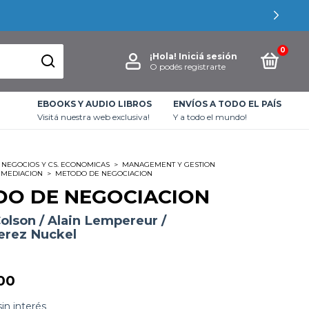
ONOCÉ LAS PROMOCIONES BANCARIAS
0
¡Hola!
Iniciá sesión
O podés registrarte
EBOOKS Y AUDIO LIBROS
ENVÍOS A TODO EL PAÍS
Visitá nuestra web exclusiva!
Y a todo el mundo!
NEGOCIOS Y CS. ECONOMICAS
>
MANAGEMENT Y GESTION
 MEDIACION
>
METODO DE NEGOCIACION
O DE NEGOCIACION
olson / Alain Lempereur /
erez Nuckel
00
sin interés