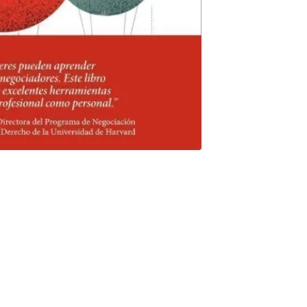
ómo negociar tanto en entornos empresariales como políticos.
rama de técnicas específicas, que te permitirán hacer lo
las empresas, en la esfera pública, en entornos internacionales,
ro, ¿respetas un orden en la negociación? ¿Te preparas antes de
ones antes de resolver problemas? ¿Creas valor antes de
ás allá de las prácticas instintivas, esta obra postula un método
os autores en consultoría y recursos humanos. Método de
en Francia e Inglaterra lleva vendidos más de 50.000 ejemplares.