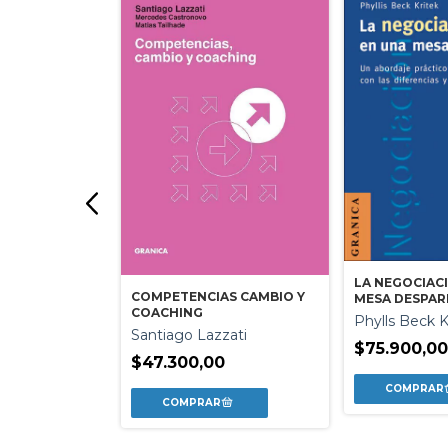
LA NEGOCIAC
AL LIMITE
COMPETENCIAS CAMBIO Y
MESA DESPAR
prile /
COACHING
Phylls Beck K
hi
Santiago Lazzati
$75.900,0
0
$47.300,00