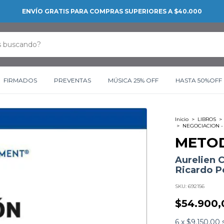
C
FIRMADOS
PREVENTAS
MÚSICA 25% OFF
HASTA 50%OFF
Inicio
>
LIBROS
>
>
NEGOCIACION -
METOD
Aurelien C
Ricardo P
SKU:
692156
$54.900,
6
x
$9.150,00