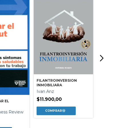
FILANTROINVERSION
EL ARTE DE LA
INMOBILIARA
NEGOCIACION
Ivan Anz
Nicolas Luzur
Alejandro Zam
$11.900,00
R EL
Roberto Luch
ness Review
$38.490,00