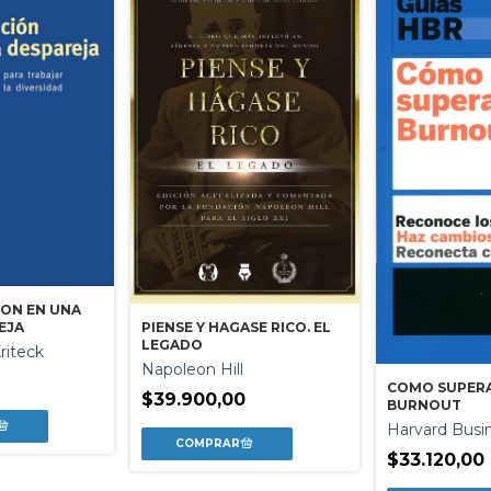
ION EN UNA
PIENSE Y HAGASE RICO. EL
EJA
LEGADO
riteck
Napoleon Hill
0
COMO SUPERA
$39.900,00
BURNOUT
Harvard Busi
$33.120,00