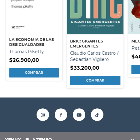
LA ECONOMIA DE LAS
BRIC: GIGANTES
MEG
DESIGUALDADES
EMERGENTES
Pete
Thomas Piketty
Claudio Carlos Castro /
$4
Sebastian Vigliero
$26.900,00
$33.200,00
YENNY - EL ATENEO