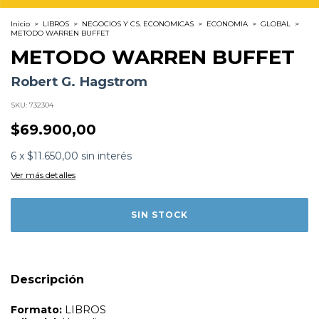
Inicio
>
LIBROS
>
NEGOCIOS Y CS. ECONOMICAS
>
ECONOMIA
>
GLOBAL
>
METODO WARREN BUFFET
METODO WARREN BUFFET
Robert G. Hagstrom
SKU:
732304
$69.900,00
Formato:
LIBROS
6
x
$11.650,00
sin interés
Editorial:
Hoepli
Encuadernación:
Tapa Blanda
Ver más detalles
Idioma:
Español
ISBN:
9791254990032
N°
Páginas:
352
Fecha Publicación:
07/2025
Sinópsis
Descripción