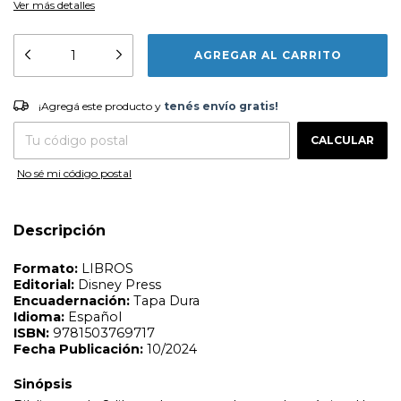
Ver más detalles
Formato:
LIBROS
¡Agregá este producto y
tenés envío gratis!
Editorial:
Disney Press
¡Agregá este producto y
tenés envío gratis!
Encuadernación:
Tapa Dura
CAMBIAR CP
Entregas para el CP:
Idioma:
Español
CALCULAR
ISBN:
9781503769717
Fecha Publicación:
10/2024
No sé mi código postal
Sinópsis
Biblioteca de 8 libros de carton + lector electrónico. Una
caja con cuentos que los pequeños pueden disfrutar
Descripción
solos! Incluye 8 cuentos que al tocar un botón se leen
solos en voz alta y tienen sonidos súper divertidos. 1 -
Elige un libro . 2 - Escoge una página. 3 - Escucha cómo
cobra vida el cuento!!