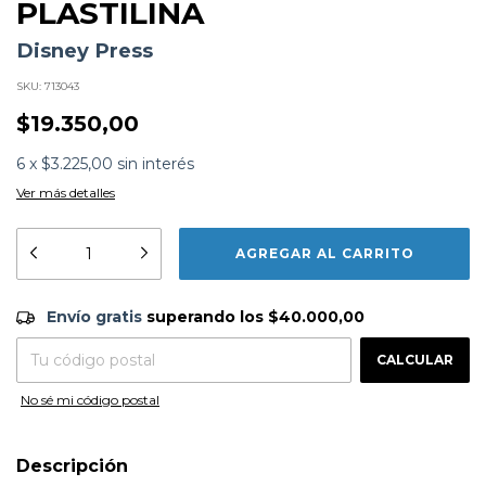
PLASTILINA
Disney Press
SKU:
713043
$19.350,00
6
x
$3.225,00
sin interés
Ver más detalles
Formato:
LIBROS
Editorial:
Disney Press
Encuadernación:
Tapa Blanda
Envío gratis
$40.000,00
Idioma:
Español
Envío gratis
superando los
$40.000,00
ISBN:
9788466241243
CAMBIAR CP
Entregas para el CP:
Fecha Publicación:
12/2023
CALCULAR
Sinópsis
No sé mi código postal
Descripción