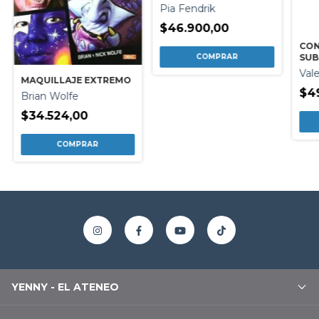
Pia Fendrik
$46.900,00
CON
SUB
Val
MAQUILLAJE EXTREMO
$4
Brian Wolfe
$34.524,00
YENNY - EL ATENEO