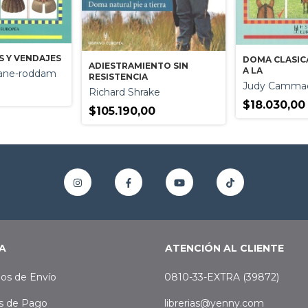
 Y VENDAJES
DOMA CLASICA
ADIESTRAMIENTO SIN
A LA
Jane-roddam
RESISTENCIA
Judy Cammae
Richard Shrake
$18.030,00
$105.190,00
A
ATENCIÓN AL CLIENTE
os de Envío
0810-33-EXTRA (39872)
s de Pago
librerias@yenny.com