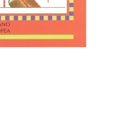
s implicaciones practicas de la morfologia del caballo Las
 La cabeza La linea superior Tercio posterior Pecho, torax y
 corvejones El pie La musculatura y la forma fisica El
todo color.