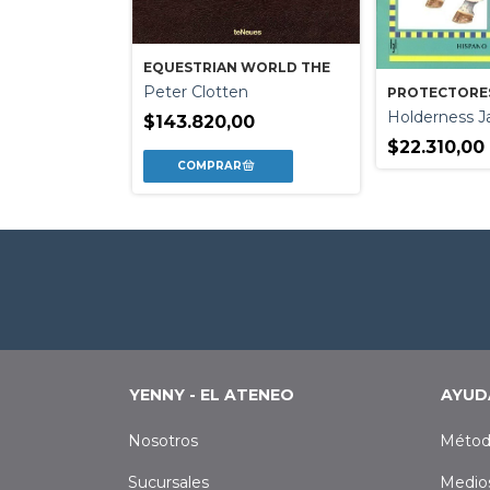
EQUESTRIAN WORLD THE
Peter Clotten
PROTECTORES
QUILAR
Holderness 
$143.820,00
on
$22.310,00
YENNY - EL ATENEO
AYUD
Nosotros
Métod
Sucursales
Medio