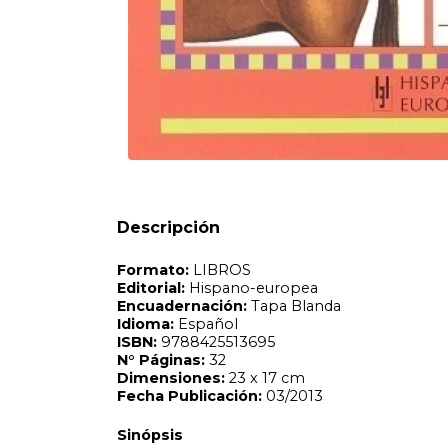
Formato:
LIBROS
Editorial:
Hispano-europea
Encuadernación:
Tapa Blanda
Idioma:
Español
ISBN:
9788425513695
N°
Páginas:
32
Dimensiones:
23 x 17 cm
Fecha Publicación:
03/2013
Sinópsis
Descripción
Una guia paso a paso sobre los principios elementales y la
proporciones Los distintos tipos La psicologia del caballo
vientre Las espaldas y los anteriores Los posteriores y los
movimiento Los aires La monta Mas de 70 ilustraciones a 