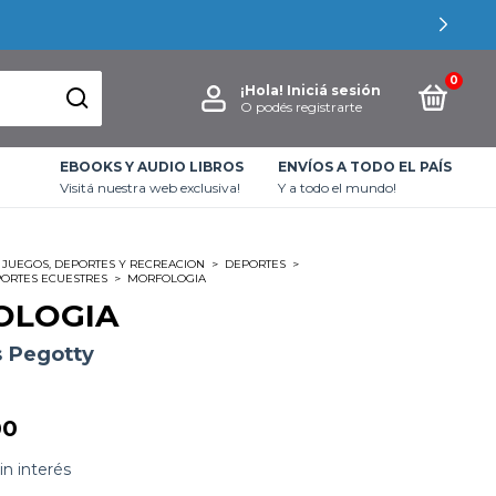
0
¡Hola!
Iniciá sesión
O podés registrarte
EBOOKS Y AUDIO LIBROS
ENVÍOS A TODO EL PAÍS
Visitá nuestra web exclusiva!
Y a todo el mundo!
JUEGOS, DEPORTES Y RECREACION
>
DEPORTES
>
PORTES ECUESTRES
>
MORFOLOGIA
OLOGIA
 Pegotty
00
in interés