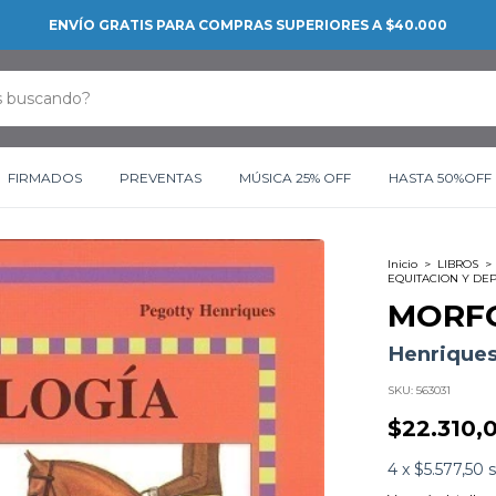
ENVÍO GRATIS PARA COMPRAS SUPERIORES A $40.000
FIRMADOS
PREVENTAS
MÚSICA 25% OFF
HASTA 50%OFF
Inicio
>
LIBROS
>
EQUITACION Y DE
MORF
Henriques
SKU:
563031
$22.310,
4
x
$5.577,50
s