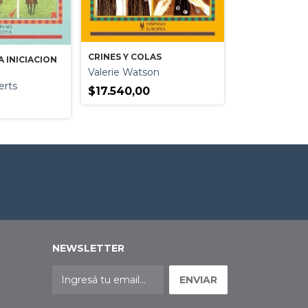
CRINES Y COLAS
 INICIACION
AYUDAS PARA 
Valerie Watson
ENTRENAMIE
rts
Carolyn Hend
$17.540,00
$16.380,00
NEWSLETTER