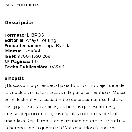
No sé mi código postal
¿Buscás un lugar especial para tu próximo viaje, fuera de
los núcleos más turísticos sin llegar a ser exótico? ¡Moscú
es el destino! Esta ciudad no te decepcionará: su historia,
Descripción
sus gigantescas avenidas, las huellas que escritores y
artistas dejaron en ella, sus cúpulas con forma de bulbo,
una plaza Roja famosa en el mundo entero, el Kremlin y
la herencia de la guerra fría? Y es que Moscú encarna
todos los fantasmas occidentales y excita nuestra
curiosidad; es la prueba viva de cómo se ha ido
disolviendo el imperio soviético mientras se imponía el
capitalismo. Pero, para visitar esta ciudad (la mayor de
toda Europa y ¡la que más millonarios alberga de todo el
mundo!) no conviene improvisar. La guía Trotamundos
Experience te ayudará a resolver muchas cuestiones,
además de como pueden ser la forma de hacerte
entender: es cierto que en los lugares turísticos se habla
inglés, pero, por si acaso, te facilitamos un vocabulario
básico y las claves para descifrar el alfabeto cirílico, ¡por si
te animás con el ruso! A la hora de comunicarse, no te
dejes influir por la aparente frialdad de los moscovitas: es
cierto que el alma eslava no suele cultivar cortesías
inútiles, pero, en los espacios privados, todo cambia?.