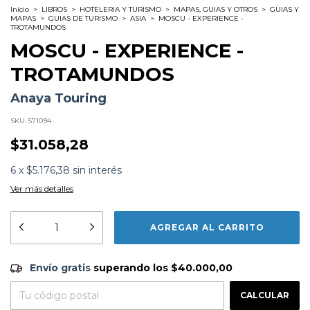
Inicio
>
LIBROS
>
HOTELERIA Y TURISMO
>
MAPAS, GUIAS Y OTROS
>
GUIAS Y
MAPAS
>
GUIAS DE TURISMO
>
ASIA
>
MOSCU - EXPERIENCE -
TROTAMUNDOS
MOSCU - EXPERIENCE -
TROTAMUNDOS
Anaya Touring
SKU:
571094
$31.058,28
6
x
$5.176,38
sin interés
Ver más detalles
Formato:
LIBROS
Editorial:
Anaya Touring
Encuadernación:
Tapa Blanda
Idioma:
Español
Envío gratis
$40.000,00
ISBN:
9788415501268
Envío gratis
superando los
$40.000,00
N°
Páginas:
192
CAMBIAR CP
Entregas para el CP:
Fecha Publicación:
10/2013
CALCULAR
Sinópsis