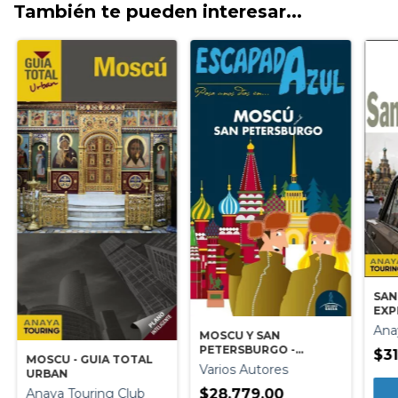
También te pueden interesar...
SAN
EXP
TR
Ana
MOSCU Y SAN
PETERSBURGO -
$31
MOSCU - GUIA TOTAL
ESCAPADA AZUL
Varios Autores
URBAN
$28.779,00
Anaya Touring Club