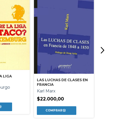
A LIGA
LAS LUCHAS DE CLASES EN
EL LATINOAM
FRANCIA
EN EL PENSA
urgo
POLITICO DE
Karl Marx
Miguel Angel 
UGARTE
$22.000,00
$28.500,00