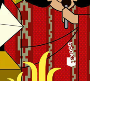
s se les mezquinó la memoria de sus actos. Tardaron en aparecer
ela, en las conmemoraciones. Fueron mujeres valientes,
ca decía que había que hacer. Estuvie-ron a la altura de una
'insolentes' en ese mundo. En este libro, Felipe Pigna nos
e sublevaron para hacer lo que querían. Augusto Costhanzo las
s y rostros que no conocíamos. Un libro para descubrir mujeres
 como valientes protagonistas de su propia historia.