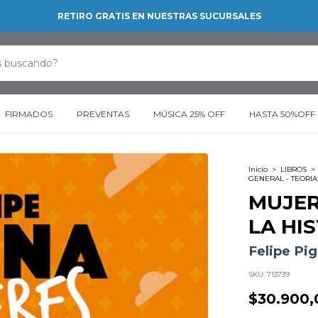
RETIRO GRATIS EN NUESTRAS SUCURSALES
FIRMADOS
PREVENTAS
MÚSICA 25% OFF
HASTA 50%OFF
Inicio
>
LIBROS
>
GENERAL - TEORIA
MUJER
LA HI
Felipe Pi
SKU:
713739
$30.900,