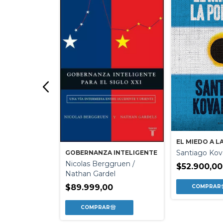
iavelo
EL MIEDO A L
Santiago Kov
GOBERNANZA INTELIGENTE
0
Nicolas Berggruen /
$52.900,00
Nathan Gardel
$89.999,00