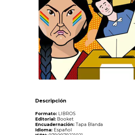
Formato:
LIBROS
Editorial:
Booket
Encuadernación:
Tapa Blanda
Idioma:
Español
ISBN:
9789878221021
N°
Páginas:
128
Fecha Publicación:
01/2024
Sinópsis
Hicieron historia. Igual que muchos hombres. Pero a ella
en los libros, en las revistas, en los manuales de la escu
Descripción
arriesgadas, talentosas, capaces de ir contra lo que su épo
historia que luego las arrumbó en un costado, fueron las 
cuenta la vida de algunas mujeres latinoamericanas que s
imagina y las dibuja, recreando un mundo lleno de colore
increíbles y para que las lectoras se imaginen a sí mismas