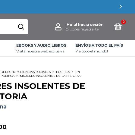
0
¡Hola!
Iniciá sesión
O podés registrarte
EBOOKS Y AUDIO LIBROS
ENVÍOS A TODO EL PAÍS
Visitá nuestra web exclusiva!
Y a todo el mundo!
DERECHO Y CIENCIAS SOCIALES
>
POLITICA
>
EN
 POLITICA
>
MUJERES INSOLENTES DE LA HISTORIA
ES INSOLENTES DE
STORIA
gna
00