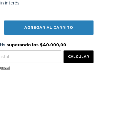
sin interés
s
$40.000,00
tis
superando los
$40.000,00
CAMBIAR CP
 CP:
CALCULAR
postal