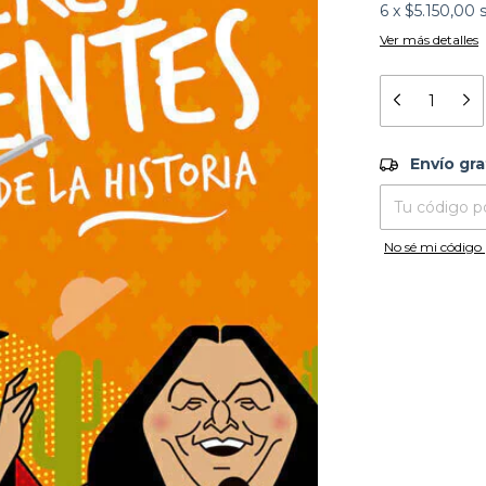
6
x
$5.150,00
Ver más detalles
Envío grati
Envío gra
Entregas para el
No sé mi código 