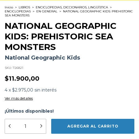
Inicio
>
LIBROS
>
ENCICLOPEDIAS, DICCIONARIOS, LINGÜÍSTICA
>
ENCICLOPEDIAS
>
EN GENERAL
>
NATIONAL GEOGRAPHIC KIDS: PREHISTORIC
SEA MONSTERS
NATIONAL GEOGRAPHIC
KIDS: PREHISTORIC SEA
MONSTERS
National Geographic Kids
SKU:
726821
$11.900,00
4
x
$2.975,00
sin interés
Ver más detalles
¡Últimos disponibles!
Formato:
LIBROS
Editorial:
National Geographic Kids
Encuadernación:
Tapa Blanda
Idioma:
Inglés