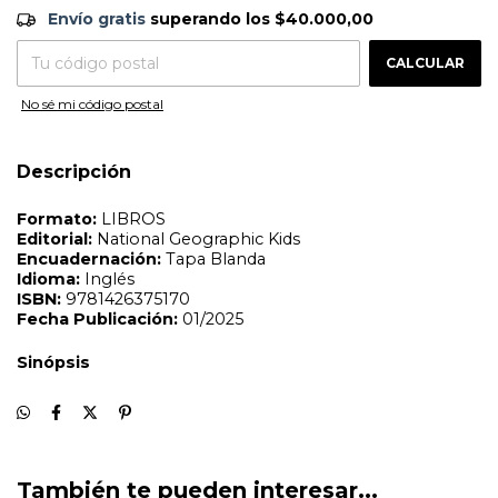
ISBN:
9781426375170
Envío gratis
$40.000,00
Fecha Publicación:
01/2025
Envío gratis
superando los
$40.000,00
CAMBIAR CP
Entregas para el CP:
Sinópsis
CALCULAR
No sé mi código postal
Descripción
También te pueden interesar...