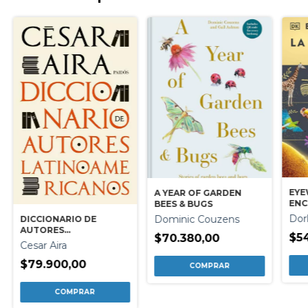
EYE
A YEAR OF GARDEN
ENC
BEES & BUGS
Dor
Dominic Couzens
DICCIONARIO DE
AUTORES
$5
$70.380,00
LATINOAMERICANOS
Cesar Aira
$79.900,00