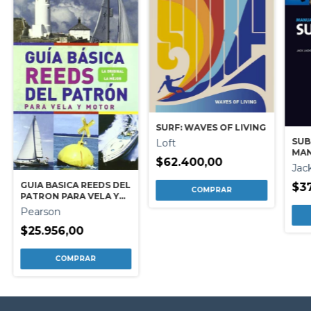
SURF: WAVES OF LIVING
SUB
Loft
MAN
$62.400,00
Jac
GUIA BASICA REEDS DEL
$37
PATRON PARA VELA Y
MOTOR
Pearson
$25.956,00