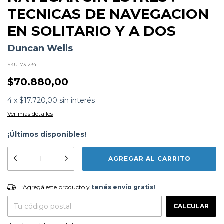
TECNICAS DE NAVEGACION
EN SOLITARIO Y A DOS
Duncan Wells
SKU:
731234
$70.880,00
4
x
$17.720,00
sin interés
Ver más detalles
¡Últimos disponibles!
Formato:
LIBROS
Editorial:
Juventud Editorial
Encuadernación:
Tapa Blanda
Idioma:
Español
¡Agregá este producto y
tenés envío gratis!
ISBN:
9788426142535
¡Agregá este producto y
tenés envío gratis!
N°
Páginas:
160
CAMBIAR CP
Entregas para el CP:
Fecha Publicación:
06/2025
CALCULAR
Sinópsis