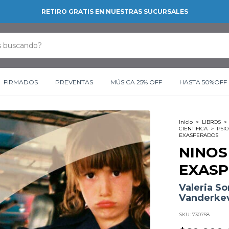
RETIRO GRATIS EN NUESTRAS SUCURSALES
FIRMADOS
PREVENTAS
MÚSICA 25% OFF
HASTA 50%OFF
Inicio
>
LIBROS
>
CIENTIFICA
>
PSI
EXASPERADOS
NINOS
EXAS
Valeria S
Vanderke
SKU:
730758