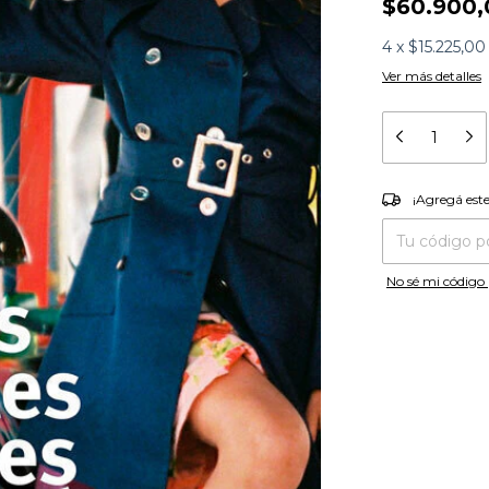
$60.900,
4
x
$15.225,00
Ver más detalles
¡Agregá es
¡Agregá est
Entregas para el
No sé mi código 