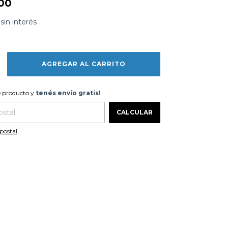
00
sin interés
te producto y
tenés envío gratis!
e producto y
tenés envío gratis!
CAMBIAR CP
 CP:
CALCULAR
postal