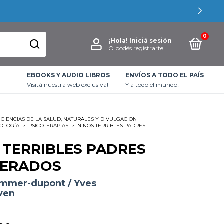
0
¡Hola!
Iniciá sesión
O podés registrarte
EBOOKS Y AUDIO LIBROS
ENVÍOS A TODO EL PAÍS
Visitá nuestra web exclusiva!
Y a todo el mundo!
CIENCIAS DE LA SALUD, NATURALES Y DIVULGACION
COLOGÍA
>
PSICOTERAPIAS
>
NINOS TERRIBLES PADRES
 TERRIBLES PADRES
PERADOS
ommer-dupont / Yves
ven