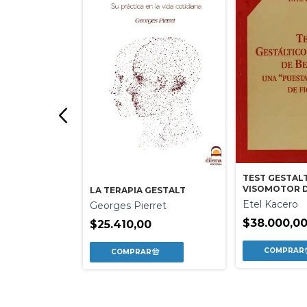
TEST GESTAL
VISOMOTOR D
LA TERAPIA GESTALT
A
Etel Kacero
Georges Pierret
DEL RIO DE
njo
$38.000,0
$25.410,00
0