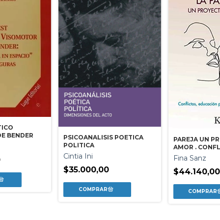
TICO
E BENDER
PSICOANALISIS POETICA
PAREJA UN P
POLITICA
AMOR . CONF
EDUCACION P
Cintia Ini
Fina Sanz
0
Y TERAPIA LA
$35.000,00
$44.140,00