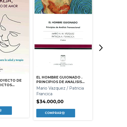
EL HOMBRE GUIONADO .
ROYECTO DE
TOC. OBSESIO
PRINCIPIOS DE ANALISIS
LICTOS
COMPULSION
TRANSACCIONAL
Mario Vazquez / Patricia
ARA LA SALUD
Amparo Belloc
Francica
Cabedo / Car
$34.000,00
$49.659,30