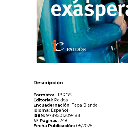
Formato:
LIBROS
Editorial:
Paidos
Encuadernación:
Tapa Blanda
Idioma:
Español
ISBN:
9789501209488
N°
Páginas:
248
Fecha Publicación:
05/2025
Sinópsis
Los niños no escuchan, hacen berrinches, se la hacen pas
Descripción
configuraciones familiares evolucionan, pero siempre eso e
¿La 'carga mental' de las mujeres que gira al burn-out ma
Hiperactividad, trastorno de atención, hipersensibilidad' se
educarse en la parentalidad para 'controlarlos' mejor. Los
legislador universal o su deconstrucción sistemática. Tod
1938 la 'declinación social de la imago paterna', pero sin
La llegada de un niño los convoca. Fustigar toda autoridad
tiempo de la infancia.