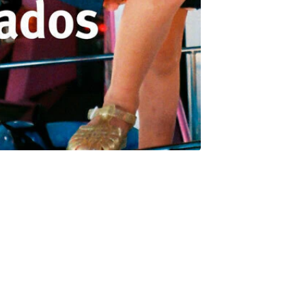
ar mal a sus padres exasperados, agotados y desbordados. Las
ntra en crisis. ¿Es que se ha perdido el respeto por el padre?
terno? ¿Cómo juega el niño su parte en los asuntos de familia?
 imputan al niño 'trastornos' diversos y se pide a los padres
 discursos educativos hacen estragos. Se predica el Padre
os construyen nuevos ideales aplastantes.Lacan señala desde
 nostalgia. Padre y madre no son lugares definidos de antemano.
 parental, creer en la autodeterminación del niño, sería borrar el