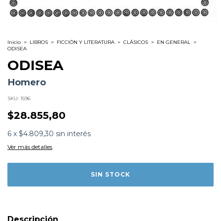
Inicio
>
LIBROS
>
FICCIÓN Y LITERATURA
>
CLÁSICOS
>
EN GENERAL
>
ODISEA
ODISEA
Homero
SKU:
1596
$28.855,80
Formato:
LIBROS
6
x
$4.809,30
sin interés
Editorial:
Catedra
Encuadernación:
Tapa Blanda
Ver más detalles
Idioma:
Español
ISBN:
9788437606408
N°
Páginas:
400
Dimensiones:
18 x 11 cm
Fecha Publicación:
10/1999
Sinópsis
Descripción