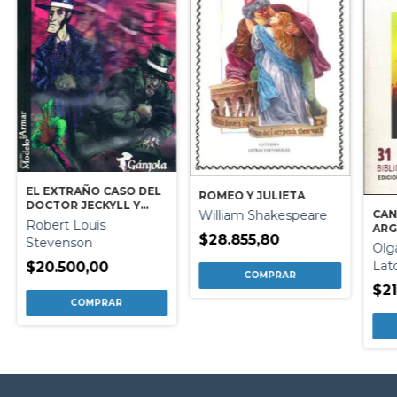
EL EXTRAÑO CASO DEL
ROMEO Y JULIETA
DOCTOR JECKYLL Y
CAN
William Shakespeare
MISTER HYDE
Robert Louis
ARG
$28.855,80
Stevenson
Olg
Lat
$20.500,00
$21