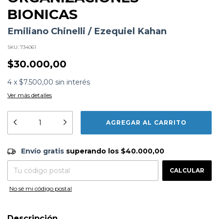
BIONICAS
Emiliano Chinelli / Ezequiel Kahan
SKU:
734061
$30.000,00
4
x
$7.500,00
sin interés
Ver más detalles
Formato:
LIBROS
Editorial:
Dunken
Encuadernación:
Tapa Blanda
Envío gratis
$40.000,00
Idioma:
Español
Envío gratis
superando los
$40.000,00
ISBN:
9789878544090
CAMBIAR CP
Entregas para el CP:
N°
Páginas:
248
Dimensiones:
23 x 16 cm
CALCULAR
Fecha Publicación:
08/2025
No sé mi código postal
Sinópsis
Descubre cómo la inteligencia artificial generativa está
transformando las empresas tradicionales en
Descripción