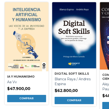
DIGITAL SOFT SKILLS
COM
IA Y HUMANISMO
Blanca Raya / Andres
CIE
Aa Vv
Espina
Alej
$47.900,00
Pau
$62.800,00
$4