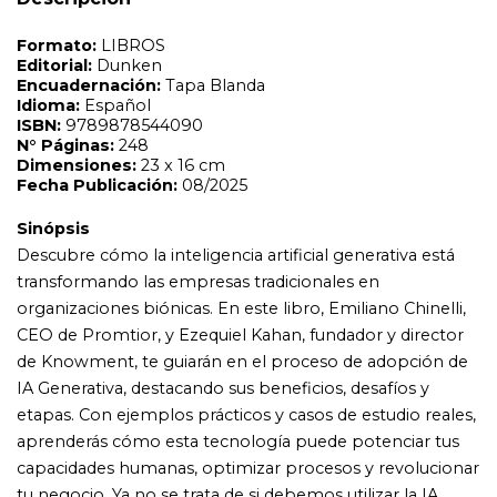
organizaciones biónicas. En este libro, Emiliano Chinelli,
CEO de Promtior, y Ezequiel Kahan, fundador y director
de Knowment, te guiarán en el proceso de adopción de
IA Generativa, destacando sus beneficios, desafíos y
etapas. Con ejemplos prácticos y casos de estudio reales,
aprenderás cómo esta tecnología puede potenciar tus
capacidades humanas, optimizar procesos y revolucionar
tu negocio. Ya no se trata de si debemos utilizar la IA
Generativa, sino de cómo hacerlo de manera efectiva.
Prepárate para explorar un futuro en el que la
colaboración entre humanos y máquinas redefine el
éxito empresarial. Este libro también te enseñará a
integrar estas herramientas de manera segura y
responsable, asegurando que tu empresa sea más
eficiente, resiliente y adaptable a los cambios
tecnológicos. Es una lectura imprescindible para
cualquier líder empresarial que desee estar a la
vanguardia de la innovación. Con la guía experta de
Emiliano y Ezequiel, estarás listo para enfrentar los
desafíos del futuro y transformar tu empresa en una
organización verdaderamente biónica.