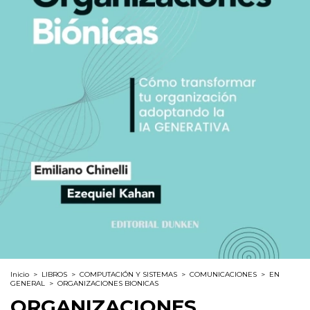
Inicio
>
LIBROS
>
COMPUTACIÓN Y SISTEMAS
>
COMUNICACIONES
>
EN
GENERAL
>
ORGANIZACIONES BIONICAS
ORGANIZACIONES