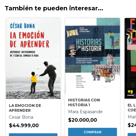
También te pueden interesar...
HISTORIAS CON
HISTORIA 1
EL 
LA EMOCION DE
COE
APRENDER
Mara Espasande
Mai
Cesar Bona
$20.000,00
$2
$44.999,00