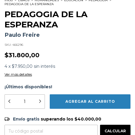
Inicio
>
LIBROS
>
HUMANIDADES
>
EDUCACION
>
PEDAGOGÍA
>
PEDAGOGIA DE LA ESPERANZA
PEDAGOGIA DE LA
ESPERANZA
Paulo Freire
SKU:
466296
$31.800,00
4
x
$7.950,00
sin interés
Ver más detalles
¡Últimos disponibles!
Subtítulo:
Un reencuentro con la pedagogia del
oprimido
Formato:
LIBROS
Editorial:
Siglo Xxi Editores Argentina
Envío gratis
$40.000,00
Encuadernación:
Tapa Blanda
Envío gratis
superando los
$40.000,00
Idioma:
Español
CAMBIAR CP
Entregas para el CP:
ISBN:
9789876290012
CALCULAR
N°
Páginas:
272