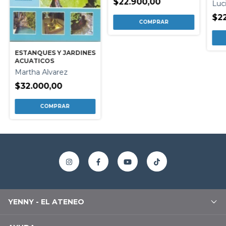
$22.900,00
Luc
$2
ESTANQUES Y JARDINES
ACUATICOS
Martha Alvarez
$32.000,00
YENNY - EL ATENEO