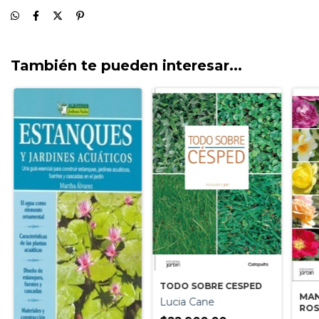
También te pueden interesar...
TODO SOBRE CESPED
MAN
Lucia Cane
ROS