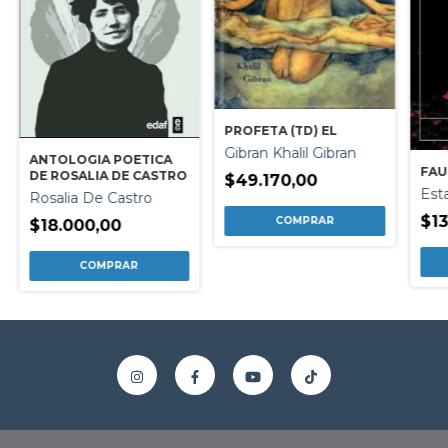
PROFETA (TD) EL
Gibran Khalil Gibran
ANTOLOGIA POETICA
FAU
DE ROSALIA DE CASTRO
$49.170,00
Est
Rosalia De Castro
$13
$18.000,00