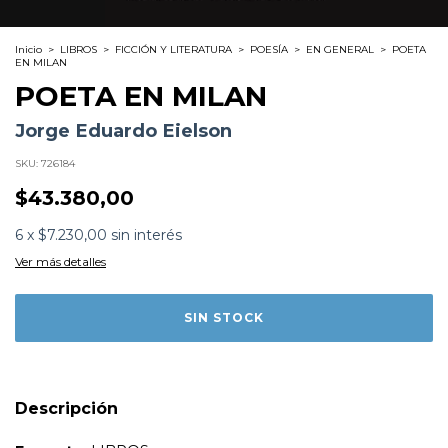
Inicio
>
LIBROS
>
FICCIÓN Y LITERATURA
>
POESÍA
>
EN GENERAL
>
POETA
EN MILAN
POETA EN MILAN
Jorge Eduardo Eielson
SKU:
726184
$43.380,00
Formato:
LIBROS
6
x
$7.230,00
sin interés
Editorial:
Visor
Encuadernación:
Tapa Blanda
Ver más detalles
Idioma:
Español
ISBN:
9788498955798
N°
Páginas:
190
Fecha Publicación:
01/2025
Sinópsis
Descripción