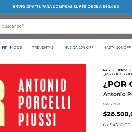
ENVÍO GRATIS PARA COMPRAS SUPERIORES A $40.000
FIRMADOS
PREVENTAS
MÚSICA 25% OFF
HASTA 50%OFF
Inicio
>
LIBROS
>
¿POR QUÉ TE QUE
¿POR 
Antonio Po
SKU:
729376
$28.500,
6
x
$4.750,00