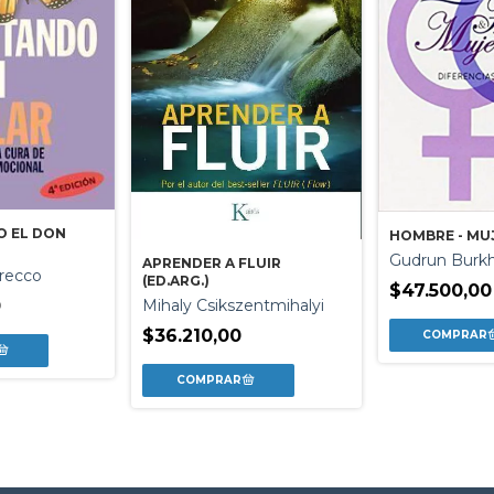
O EL DON
HOMBRE - MU
Gudrun Burk
APRENDER A FLUIR
recco
(ED.ARG.)
$47.500,00
Mihaly Csikszentmihalyi
0
$36.210,00