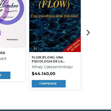
CUENTOS QUE
JER
Ortin Ortin / B
FLUIR (FLOW). UNA
hard
Balleste
PSICOLOGIA DE LA
FELICIDAD (ED.ARG.)
Mihaly Csikszentmihalyi
$34.300,00
$44.140,00