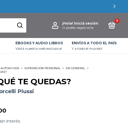
0
¡Hola!
Iniciá sesión
O podés registrarte
EBOOKS Y AUDIO LIBROS
ENVÍOS A TODO EL PAÍS
Visitá nuestra web exclusiva!
Y a todo el mundo!
AUTOAYUDA
>
SUPERACION PERSONAL
>
EN GENERAL
>
DAS?
QUÉ TE QUEDAS?
rcelli Piussi
00
sin interés