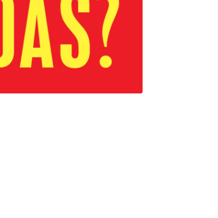
Qué nos impide irnos, aun sabiendo que deberíamos hacerlo?
escapar. No se trata de falta de voluntad ni de inteligencia: hay
enta. Con una mirada profunda y accesible, el psicólogo
atrapan, pero también las ocho llaves que nos permitirán salir
 también personal, el autor desmonta los mecanismos
freciendo herramientas prácticas para sanar, recuperar la