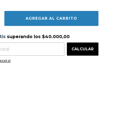
s
$40.000,00
tis
superando los
$40.000,00
CAMBIAR CP
 CP:
CALCULAR
postal