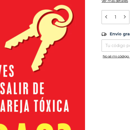
Ver más detalles
Envío grati
Envío gra
Entregas para el
No sé mi código 