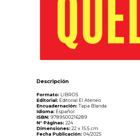
Formato:
LIBROS
Editorial:
Editorial El Ateneo
Encuadernación:
Tapa Blanda
Idioma:
Español
ISBN:
9789500216289
N°
Páginas:
224
Dimensiones:
22 x 15.5 cm
Fecha Publicación:
04/2025
Sinópsis
Descripción
¿Por qué nos aferramos a relaciones que nos lastiman? ¿
Las relaciones tóxicas son un laberinto del que no es fácil 
mecanismos invisibles que nos atan sin que nos demos cu
Antonio Porcelli Piussi revela los ocho candados que nos 
definitivamente. Desde su experiencia profesional, pero
psicológicos y cerebrales que nos mantienen atrapados, o
autoestima y evitar caer en el mismo círculo