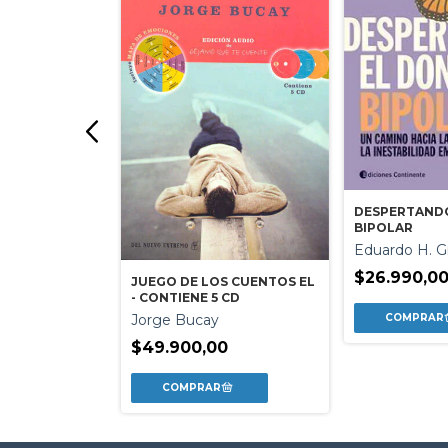
DESPERTAND
CIA
BIPOLAR
Eduardo H. G
man
$26.990,0
JUEGO DE LOS CUENTOS EL
- CONTIENE 5 CD
Jorge Bucay
$49.900,00