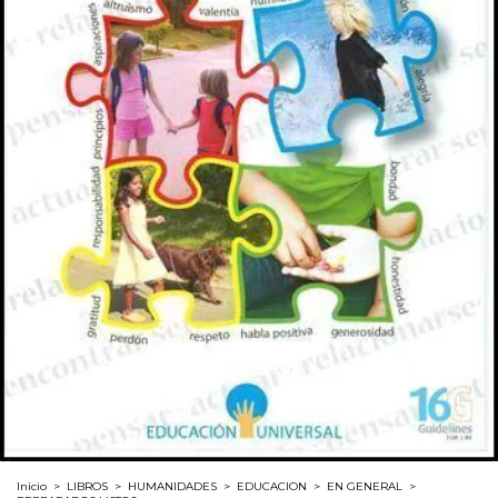
Inicio
>
LIBROS
>
HUMANIDADES
>
EDUCACION
>
EN GENERAL
>