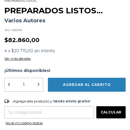
PREPARADOS LISTOS...
PREPARADOS LISTOS...
Varios Autores
SKU:
506006
$82.860,00
4
x
$20.715,00
sin interés
Ver más detalles
¡Últimos disponibles!
Subtítulo:
16 actitudes para ser feliz
Formato:
LIBROS
Editorial:
Dharma
Encuadernación:
Tapa Blanda
¡Agregá este producto y
tenés envío gratis!
¡Agregá este producto y
tenés envío gratis!
Idioma:
Español
ISBN:
9788496478435
CAMBIAR CP
Entregas para el CP:
N°
Páginas:
237
CALCULAR
Dimensiones:
24 x 17 cm
Fecha Publicación:
01/2010
No sé mi código postal
Sinópsis