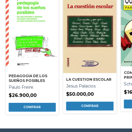
COM
PEDAGOGIA DE LOS
PRI
LA CUESTION ESCOLAR
SUEÑOS POSIBLES
Sch
Jesus Palacios
Paulo Freire
$16
$50.000,00
$26.900,00