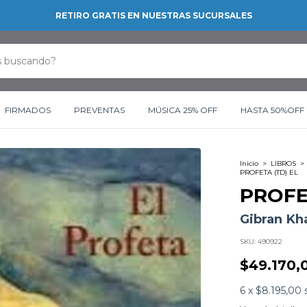
RETIRO GRATIS EN NUESTRAS SUCURSALES
FIRMADOS
PREVENTAS
MÚSICA 25% OFF
HASTA 50%OFF
Inicio
>
LIBROS
>
PROFETA (TD) EL
PROFE
Gibran Kha
SKU:
490922
$49.170,
6
x
$8.195,00