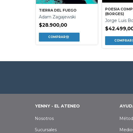
POESIA COMP
TIERRA DEL FUEGO
ILY DICKINSON
(BORGES)
Adam Zagajewski
son
Jorge Luis B
$28.900,00
$42.499,0
YENNY - EL ATENEO
AYUD
Nosotros
Métod
Sucursales
Medio