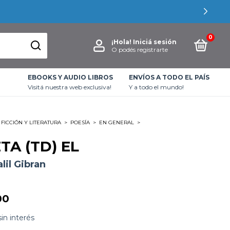
0
¡Hola!
Iniciá sesión
O podés registrarte
EBOOKS Y AUDIO LIBROS
ENVÍOS A TODO EL PAÍS
Visitá nuestra web exclusiva!
Y a todo el mundo!
FICCIÓN Y LITERATURA
>
POESÍA
>
EN GENERAL
>
TA (TD) EL
lil Gibran
00
sin interés