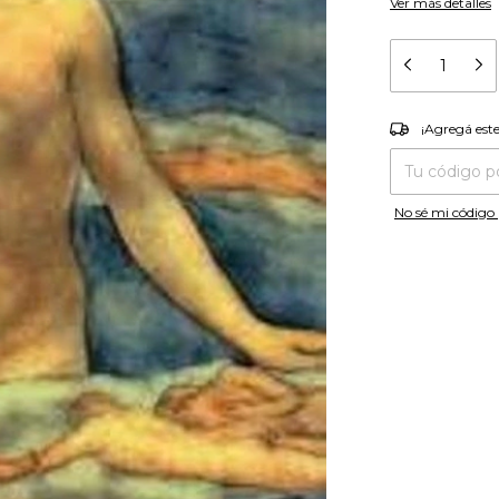
Ver más detalles
¡Agregá es
¡Agregá est
Entregas para el
No sé mi código 