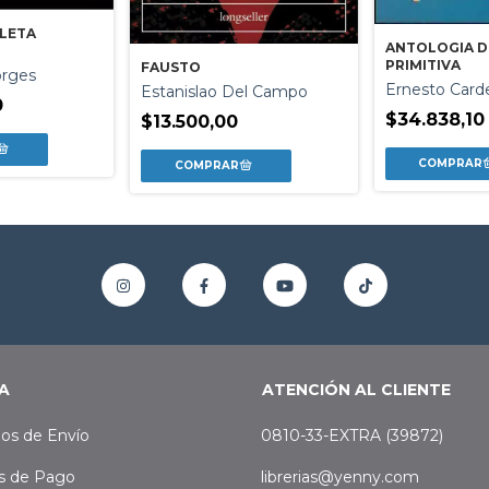
LETA
ANTOLOGIA D
PRIMITIVA
FAUSTO
orges
Ernesto Card
Estanislao Del Campo
0
$34.838,10
$13.500,00
A
ATENCIÓN AL CLIENTE
os de Envío
0810-33-EXTRA (39872)
s de Pago
librerias@yenny.com