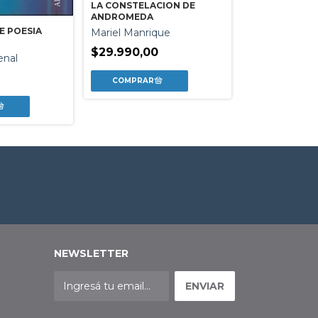
LA CONSTELACION DE
EL PASO DE LO
ANDROMEDA
Arturo M. Jau
E POESIA
Mariel Manrique
$21.200,00
$29.990,00
enal
NEWSLETTER