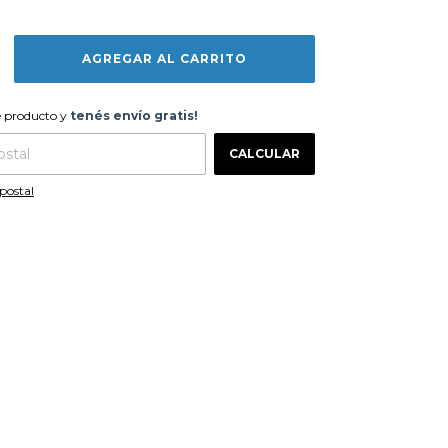
te producto y
tenés envío gratis!
e producto y
tenés envío gratis!
CAMBIAR CP
 CP:
CALCULAR
postal