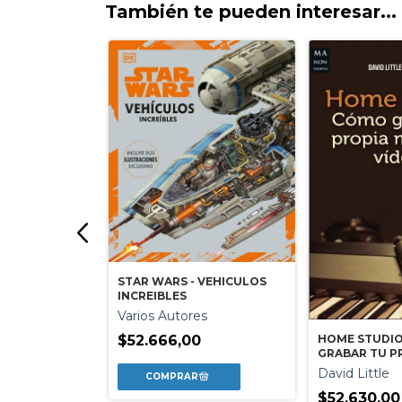
También te pueden interesar...
STAR WARS - VEHICULOS
INCREIBLES
Varios Autores
HOME STUDIO
$52.666,00
DE CINE
GRABAR TU P
Y VIDEOS
David Little
/ Isidre
$52.630,00