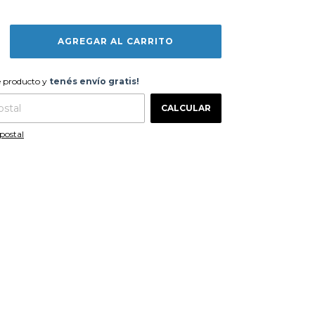
te producto y
tenés envío gratis!
e producto y
tenés envío gratis!
CAMBIAR CP
 CP:
CALCULAR
postal