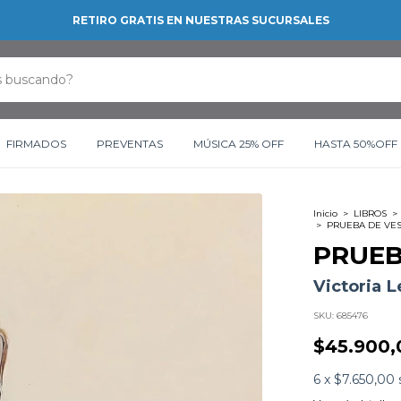
RETIRO GRATIS EN NUESTRAS SUCURSALES
FIRMADOS
PREVENTAS
MÚSICA 25% OFF
HASTA 50%OFF
Inicio
>
LIBROS
>
>
PRUEBA DE VE
PRUEB
Victoria 
SKU:
685476
$45.900,
6
x
$7.650,00