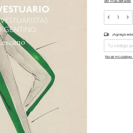
Ver más detalles
¡Agregá es
¡Agregá est
Entregas para el
No sé mi código 