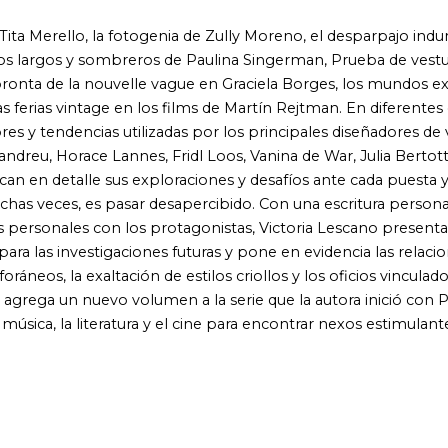
ltación de estilos criollos y los oficios vinculados a la industria
uevo volumen a la serie que la autora inició con Prêt-à-Rocker y
iteratura y el cine para encontrar nexos estimulantes entre moda