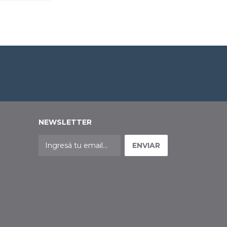
West Reynol
$30.226,00
NEWSLETTER