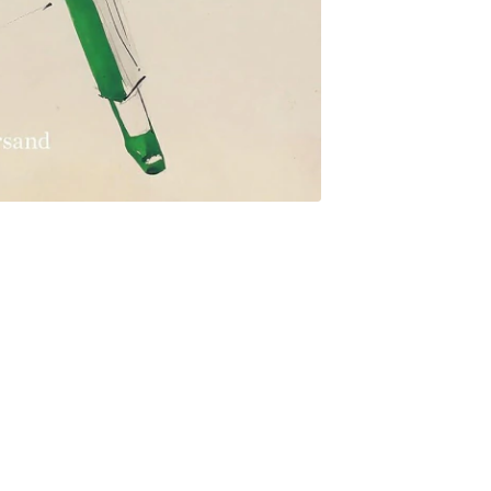
o, la fotogenia de Zully Moreno, el desparpajo indumentario de
 sombreros de Paulina Singerman, Prueba de vestuario recorre la
a nouvelle vague en Graciela Borges, los mundos extraños de
ntage en los films de Martín Rejtman. En diferentes épocas y
as utilizadas por los principales diseñadores de vestuario.
Lannes, Fridl Loos, Vanina de War, Julia Bertotto, Beatriz Di
le sus exploraciones y desafíos ante cada puesta y revelan los
s pasar desapercibido. Con una escritura personal y el abordaje
s con los protagonistas, Victoria Lescano presenta un trabajo
estigaciones futuras y pone en evidencia las relaciones entre la