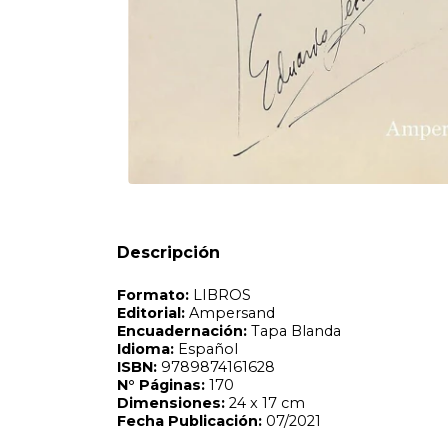
Formato:
LIBROS
Editorial:
Ampersand
Encuadernación:
Tapa Blanda
Idioma:
Español
ISBN:
9789874161628
N°
Páginas:
170
Dimensiones:
24 x 17 cm
Fecha Publicación:
07/2021
Sinópsis
Descripción
A partir del estilo provocador y arrabalero de Tita Merell
Niní Marshall y la devoción por tramas, vestidos largos y
historia del cine argentino y llega hasta la impronta de l
Lucrecia Martel y la expresividad lacónica de las ferias vi
filmografías pueden advertirse usos, costumbres y tendenci
Figuras como Eduardo Lerchundi, Paco Jaumandreu, Horace 
Benedetto, Roberta Pesci y Julio Suárez explican en detal
secretos de un oficio cuyo mayor orgullo, muchas veces, e
de diversos materiales de archivo y entrevistas personale
inaugural que se volverá referencia ineludible para las inv