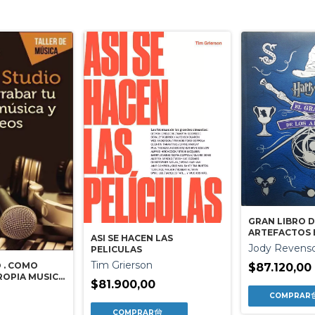
GRAN LIBRO D
ARTEFACTOS E
ASI SE HACEN LAS
POTTER
Jody Revens
PELICULAS
Tim Grierson
 . COMO
$87.120,00
ROPIA MUSICA
$81.900,00