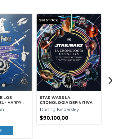
SIN STOCK
SIN STOCK
STAR WARS LA
E LOS
CRONOLOGIA DEFINITIVA
L - HARRY
Dorling Kindersley
on
$90.100,00
STAR WARS - 
LIBRO DE LA 
James Luceno