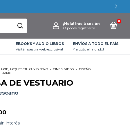
0
¡Hola!
Iniciá sesión
O podés registrarte
EBOOKS Y AUDIO LIBROS
ENVÍOS A TODO EL PAÍS
Visitá nuestra web exclusiva!
Y a todo el mundo!
ARTE, ARQUITECTURA Y DISEÑO
>
CINE Y VIDEO
>
DISEÑO
STUARIO
A DE VESTUARIO
Lescano
00
sin interés