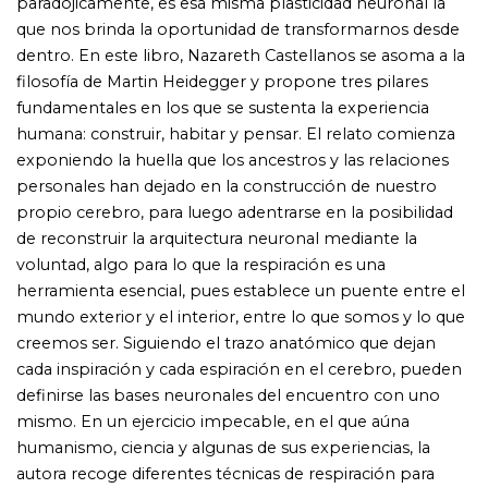
definirse las bases neuronales del encuentro con uno
mismo. En un ejercicio impecable, en el que aúna
humanismo, ciencia y algunas de sus experiencias, la
autora recoge diferentes técnicas de respiración para
reforzar determinadas zonas del cerebro que nos
ayudarán a preservar nuestra salud mental; en esencia, a
conseguir un acercamiento a la propia identidad a través
de una experiencia amable. «Una prosa impecable que
muestra con elegancia cómo ciencia y humanidades
pueden y deben volver a darse la mano». Pablo dOrs
«Este estupendo libro nos invita a explorar los vínculos
entre la respiración y la compleja actividad cerebral».
Babelia, El País «La neurocientífica defiende la necesidad
de cuidar la salud mental con la misma naturalidad con la
que cuidamos el cuerpo». La Vanguardia «El puente
donde habitan las mariposas nos enseña la maravilla de
poder prepararnos par a las guerras de la vida, para
aprender de las situaciones duras, para descubrir aquello
que nos construye desde fuera y tener la oportunidad de
transformarnos desde dentro». El Asombrario