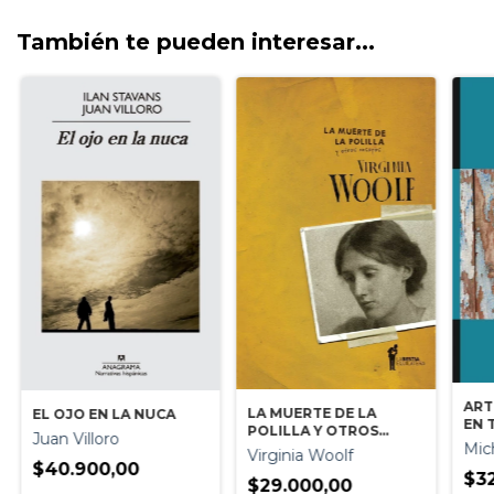
También te pueden interesar...
ART
LA MUERTE DE LA
EL OJO EN LA NUCA
EN 
POLILLA Y OTROS
Juan Villoro
Mic
ENSAYOS
Virginia Woolf
$40.900,00
$3
$29.000,00