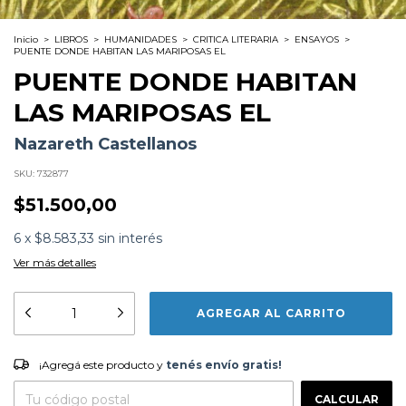
Inicio
>
LIBROS
>
HUMANIDADES
>
CRITICA LITERARIA
>
ENSAYOS
>
PUENTE DONDE HABITAN LAS MARIPOSAS EL
PUENTE DONDE HABITAN
LAS MARIPOSAS EL
Nazareth Castellanos
SKU:
732877
$51.500,00
6
x
$8.583,33
sin interés
Ver más detalles
Formato:
LIBROS
Editorial:
Siruela
Encuadernación:
Tapa Blanda
Idioma:
Español
¡Agregá este producto y
tenés envío gratis!
ISBN:
9788410415324
¡Agregá este producto y
tenés envío gratis!
N°
Páginas:
280
CAMBIAR CP
Fecha Publicación:
07/2025
Entregas para el CP:
CALCULAR