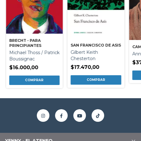
BRECHT - PARA
SAN FRANCISCO DE ASIS
PRINCIPIANTES
CAM
Gilbert Keith
Michael Thoss / Patrick
Ann
Chesterton
Boussignac
$3
$17.470,00
$16.000,00
YENNY - EL ATENEO