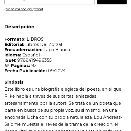
Sinópsis
Este libro es una biografia elegiaca del poeta, en el que
No sé mi código postal
Rilke habla a traves de sus cartas, enlazadas
artesanalmente por la autora. Se trata de un poeta que
Descripción
parte en busca de su propia voz, su si mismo, en una
enconada lucha con su propia naturaleza. Lou Andreas-
Salome muestra el reves de la trama de la creacion, el
riesgo vital que supone encontrar al poeta en cada uno
de nosotros y, a la vez, el poder salvador que entrana. En
un mundo que enfrenta el peligro rya vaticinado por
Nietzscher de que los sentimientos se vean aplastados
por la razon, Rilke se revela aqui como el poeta que
acepto ese desafio, que el mismo vivio en una dramatica
lucha cuerpo-alma.