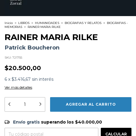
Inicio
>
LIBROS
>
HUMANIDADES
>
BIOGRAFIAS Y RELATOS
>
BIOGRAFIAS -
MEMORIAS
>
RAINER MARIA RILKE
RAINER MARIA RILKE
Patrick Boucheron
SKU:
721755
$20.500,00
6
x
$3.416,67
sin interés
Ver más detalles
Formato:
LIBROS
Editorial:
Libros Del Zorzal
Encuadernación:
Tapa Blanda
Idioma:
Español
Envío gratis
$40.000,00
ISBN:
9788419496355
Envío gratis
superando los
$40.000,00
N°
Páginas:
92
CAMBIAR CP
Entregas para el CP:
Fecha Publicación:
09/2024
CALCULAR