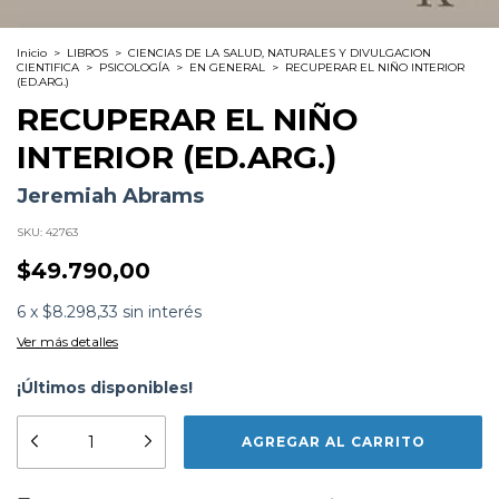
Inicio
>
LIBROS
>
CIENCIAS DE LA SALUD, NATURALES Y DIVULGACION
CIENTIFICA
>
PSICOLOGÍA
>
EN GENERAL
>
RECUPERAR EL NIÑO INTERIOR
(ED.ARG.)
RECUPERAR EL NIÑO
INTERIOR (ED.ARG.)
Jeremiah Abrams
SKU:
42763
$49.790,00
6
x
$8.298,33
sin interés
Ver más detalles
¡Últimos disponibles!
Formato:
LIBROS
Editorial:
Kairos
Encuadernación:
Tapa Blanda
Idioma:
Español
ISBN:
9788472452664
¡Agregá este producto y
tenés envío gratis!