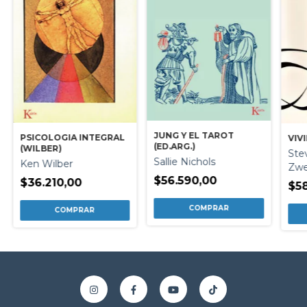
JUNG Y EL TAROT
PSICOLOGIA INTEGRAL
VIV
(ED.ARG.)
(WILBER)
Ste
Sallie Nichols
Ken Wilber
Zwe
$56.590,00
$36.210,00
$58