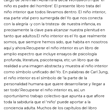
ser todo'.Recuperar el niño interior es, así, un
oportunísimo trabajo colectivo que apunta a que aflore
toda la sabiduría que el 'niño' puede aportar a la
conciencia adulta. Muchos de los capítulos del libro
persiguen objetivos prácticos, tales como:- Realizar las
expectativas del niño.- Recuperar la inocencia, la alegría y
la capacidad de asombro del niño.- Sanar al niño interior
herido o maltratado, resolver antiguos traumas.- Asumir
al niño como símbolo de nuestra energía creativa.-
Perdonar a nuestros padres.- Desarrollar una conciencia
compasiva.- Resolver los innumerables cabos sueltos de
la niñez.Los distintos autores de los diferentes capítulos
de este libro son todos universalmente conocidos.