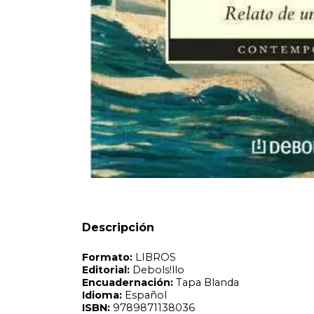
Formato:
LIBROS
Editorial:
Debols!llo
Encuadernación:
Tapa Blanda
Idioma:
Español
ISBN:
9789871138036
N°
Páginas:
160
Dimensiones:
18.9 x 12.5 cm
Fecha Publicación:
07/2003
Sinópsis
Con este libro, Gabriel García Márquez se descubrió a sí
Descripción
la de escribir un reportaje sobre un hombre, Luis Alejandr
por el mar Caribe. El futuro Premio Nobel de Literatura 
relato de los hechos de boca de su protagonista, y lo tran
literario, una narración escueta y vigorosa donde late el p
reportaje en 'El Espectador' de Bogotá supuso un alboroto
contrabando ilegal en un buque de la Armada colombiana, l