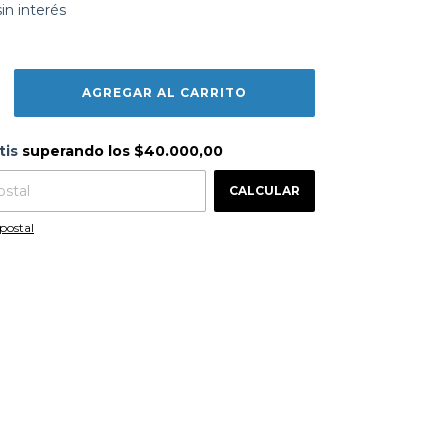
sin interés
s
$40.000,00
tis
superando los
$40.000,00
CAMBIAR CP
 CP:
CALCULAR
postal