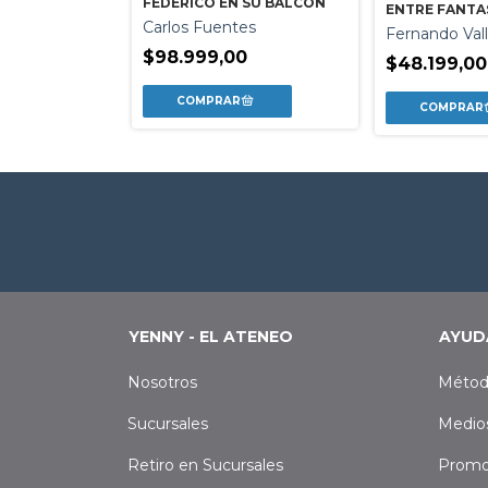
FEDERICO EN SU BALCON
ENTRE FANT
ia Marquez
Carlos Fuentes
Fernando Vall
0
$98.999,00
$48.199,00
YENNY - EL ATENEO
AYUD
Nosotros
Métod
Sucursales
Medio
Retiro en Sucursales
Promo