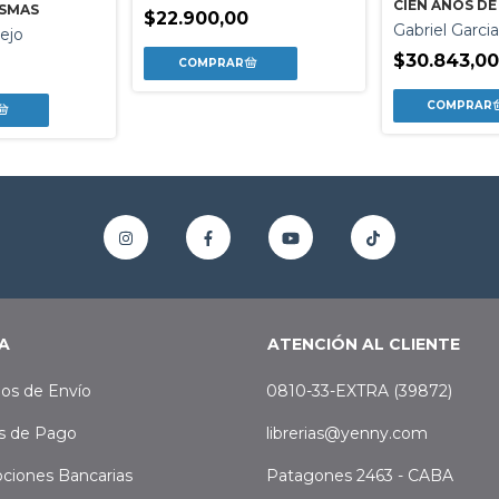
CIEN AÑOS D
ASMAS
$22.900,00
Gabriel Garci
ejo
$30.843,00
A
ATENCIÓN AL CLIENTE
os de Envío
0810-33-EXTRA (39872)
s de Pago
librerias@yenny.com
ciones Bancarias
Patagones 2463 - CABA