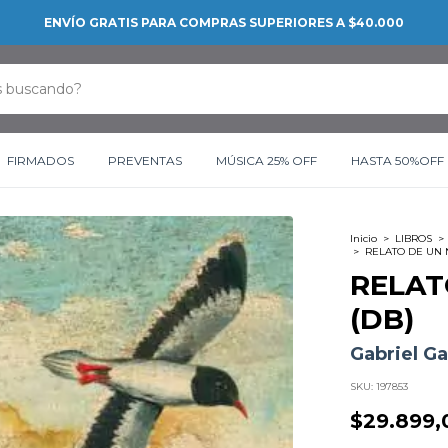
CONOCÉ LAS PROMOCIONES BANCARI
FIRMADOS
PREVENTAS
MÚSICA 25% OFF
HASTA 50%OFF
Inicio
>
LIBROS
>
>
RELATO DE UN 
RELAT
(DB)
Gabriel G
SKU:
197853
$29.899,