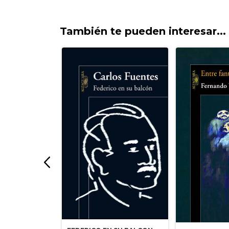
También te pueden interesar...
OTROS
B)