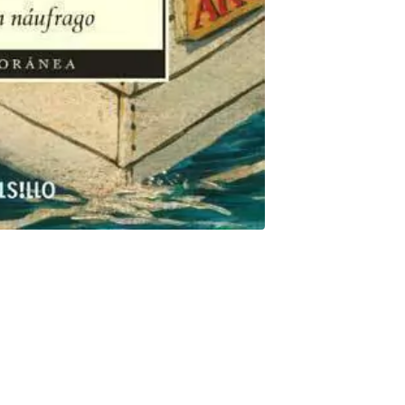
 mismo como un narrador. Sin embargo, la intención primera era
o Velasco, que estuvo diez días a la deriva en una balsa mecida
y entonces joven reportero que era García Márquez escuchó el
sformó, tal vez sin pretenderlo, en un prodigioso ejercicio
ulso de un gran escritor. La publicación por entregas del
 político considerable -se revelaba la existencia de
o que costó la vida de siete marineros y el naufragio, más