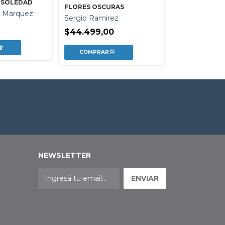
LIMITADA)
E SOLEDAD
FLORES OSCURAS
Isabel Allende
a Marquez
Sergio Ramirez
$47.499,00
$44.499,00
NEWSLETTER