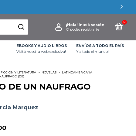
AS
0
¡Hola!
Iniciá sesión
O podés registrarte
EBOOKS Y AUDIO LIBROS
ENVÍOS A TODO EL PAÍS
Visitá nuestra web exclusiva!
Y a todo el mundo!
FICCIÓN Y LITERATURA
>
NOVELAS
>
LATINOAMERICANA
NAUFRAGO (DB)
O DE UN NAUFRAGO
arcia Marquez
00