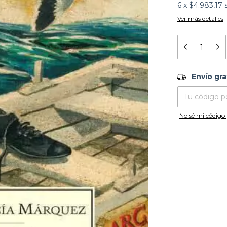
6
x
$4.983,17
Ver más detalles
Envío grati
Envío gra
Entregas para el
No sé mi código 