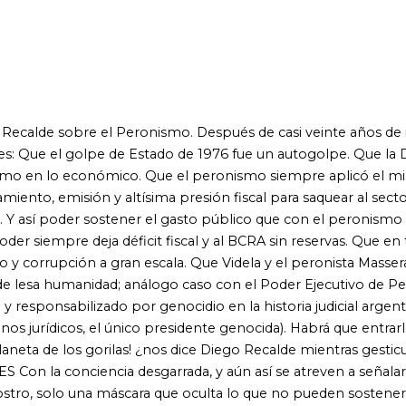
 a gran escala. Que Videla y el peronista Massera nunca fueron
idad; análogo caso con el Poder Ejecutivo de Perón e Isabel).
izado por genocidio en la historia judicial argentina fue el
, el único presidente genocida). Habrá que entrarle al libro para
s gorilas! ¿nos dice Diego Recalde mientras gesticula levantando
encia desgarrada, y aún así se atreven a señalarte con el dedo:
na máscara que oculta lo que no pueden sostener: que prefieren
 valerse por sí mismos Pero las redes sociales son el verdadero
nimal, gracias a nuestra rebeldía, la casta mandril la tiene muy
 gorilas!