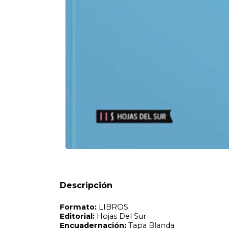
Formato:
LIBROS
Editorial:
Hojas Del Sur
Encuadernación:
Tapa Blanda
Idioma:
Español
ISBN:
9786316631299
N°
Páginas:
288
Dimensiones:
23 x 15 cm
Fecha Publicación:
05/2025
Sinópsis
RELATO ROTO es el primer ensayo de Diego Recalde sobre
Descripción
Recalde demuestra con pruebas contundentes: Que el gol
peronismo explícito tanto en lo represivo como en lo e
económico basándolo en tres patas: endeudamiento, emisión
único sector que en Argentina genera riqueza. Y así pode
aumenta. Que cuando el peronismo deja el poder siempre de