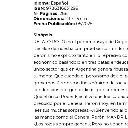
gobiernos Peronismo fue sinónimo de saqueo y corrupción
condenados por genocidio (sí por crímenes de lesa human
Que el único Poder Ejecutivo que fue culpado y responsabil
presidido por el General Perón (hoy, en términos jurídicos
leer sus muchas sorpresas. -¿¡Bienvenido al planeta de lo
las manos como el General Perón. MANDRILES Con la conci
¿Los rojos siempre ganan.¿ Pero no tienen rostro, solo u
vivir del esfuerzo ajeno antes que enfrentar el desafío de
Animal Planet. Ahora que sabemos cómo funciona el reino a
difícil. La revolución que nadie vio venir. ¡La rebelión de los