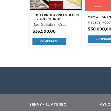
LOS FERROCARRILES DEBEN
MEMORIAS EN
SER ARGENTINOS
IBLE
Patricia Rotg
Raul Scalabrini Ortiz
net
$30.000,0
$35.990,00
0
YENNY - EL ATENEO
AYUD