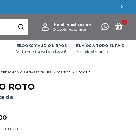
0
¡Hola!
Iniciá sesión
O podés registrarte
EBOOKS Y AUDIO LIBROS
ENVÍOS A TODO EL PAÍS
Visitá nuestra web exclusiva!
Y a todo el mundo!
DERECHO Y CIENCIAS SOCIALES
>
POLITICA
>
NACIONAL
O ROTO
calde
00
sin interés