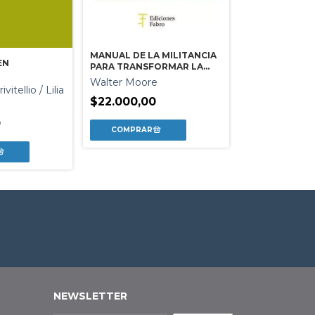
MANUAL DE LA MILITANCIA
ARGENTINA E
EN
PARA TRANSFORMAR LA
Alberto Bonne
PATRIA
Walter Moore
itellio / Lilia
Piva
$22.000,00
$29.990,00
0
NEWSLETTER