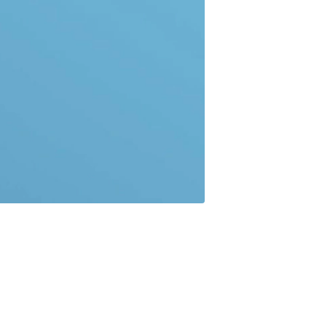
 el Peronismo. Después de casi veinte años de investigación
pe de Estado de 1976 fue un autogolpe. Que la Dictadura fue
conómico. Que el peronismo siempre aplicó el mismo plan
 y altísima presión fiscal para saquear al sector privado, el
r sostener el gasto público que con el peronismo siempre
ja déficit fiscal y al BCRA sin reservas. Que en todos los