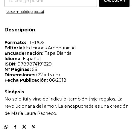
CALCULAR
Idioma:
Español
ISBN:
9789874191229
No sé mi código postal
N°
Páginas:
56
Dimensiones:
22 x 15 cm
Fecha Publicación:
06/2018
Descripción
Sinópsis
No solo fui y vine del ridículo, también traje regalos. La
revolucionaria del amor. La encapuchada es una creación
de María Laura Pacheco.