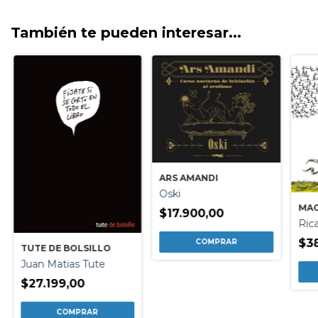
También te pueden interesar...
ARS AMANDI
Oski
MAC
$17.900,00
Rica
$38
TUTE DE BOLSILLO
Juan Matias Tute
$27.199,00