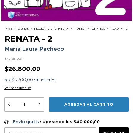
Inicio
>
LIBROS
>
FICCIÓN Y LITERATURA
>
HUMOR
>
GRAFICO
>
RENATA - 2
RENATA - 2
Maria Laura Pacheco
SKU:
651003
$26.800,00
4
x
$6.700,00
sin interés
Ver más detalles
Envío gratis
$40.000,00
Envío gratis
superando los
$40.000,00
Formato:
LIBROS
CAMBIAR CP
Editorial:
Ediciones Argentinidad
Entregas para el CP:
Encuadernación:
Tapa Blanda