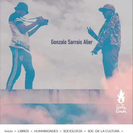
Inicio
>
LIBROS
>
HUMANIDADES
>
SOCIOLOGÍA
>
SOC. DE LA CULTURA
>