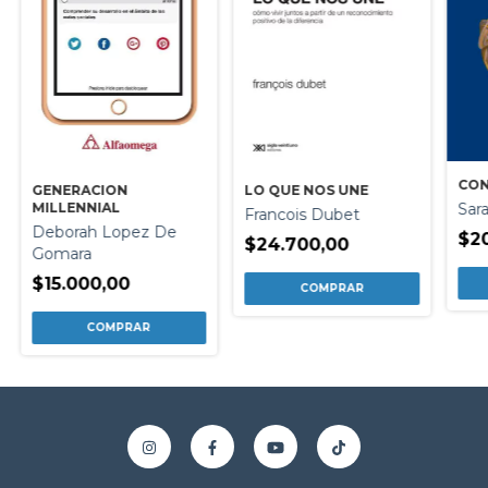
CON
GENERACION
LO QUE NOS UNE
Sar
MILLENNIAL
Francois Dubet
Deborah Lopez De
$2
$24.700,00
Gomara
$15.000,00