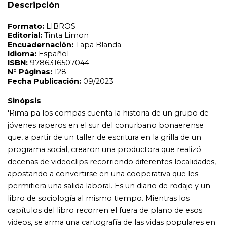
que, a partir de un taller de escritura en la grilla de un
Descripción
programa social, crearon una productora que realizó
decenas de videoclips recorriendo diferentes localidades,
apostando a convertirse en una cooperativa que les
permitiera una salida laboral. Es un diario de rodaje y un
libro de sociología al mismo tiempo. Mientras los
capítulos del libro recorren el fuera de plano de esos
videos, se arma una cartografía de las vidas populares en
la pospandemia que muestra cómo se fueron limitando
las ofertas de trabajo, la nocturnidad, los afectos, la vida
en común, inaugurando una nueva geografía barrial.
Rima es también una investigación acerca del vínculo
entre juventud y memoria. Van apareciendo en el relato
algunos protagonistas que ya no están pero que se
encuentran presentes en los murales del barrio 2 de Abril
de Rafael Calzada y en estas infinitas canciones de rap.'