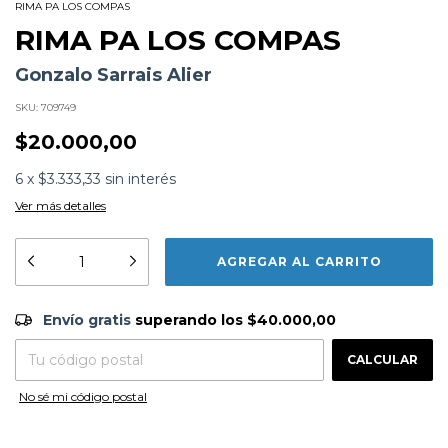
RIMA PA LOS COMPAS
RIMA PA LOS COMPAS
Gonzalo Sarrais Alier
SKU:
709749
$20.000,00
6
x
$3.333,33
sin interés
Ver más detalles
Formato:
LIBROS
Editorial:
Tinta Limon
Encuadernación:
Tapa Blanda
Envío gratis
$40.000,00
Idioma:
Español
Envío gratis
superando los
$40.000,00
ISBN:
9786316507044
CAMBIAR CP
N°
Páginas:
128
Entregas para el CP:
Fecha Publicación:
09/2023
CALCULAR
Sinópsis
No sé mi código postal
'Rima pa los compas cuenta la historia de un grupo de
jóvenes raperos en el sur del conurbano bonaerense